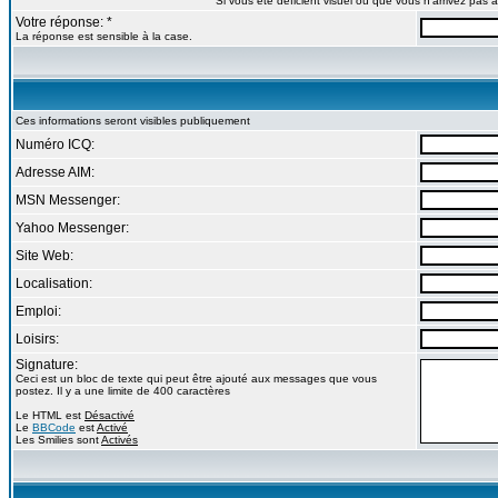
Si vous ête déficient visuel ou que vous n'arrivez pas
Votre réponse: *
La réponse est sensible à la case.
Ces informations seront visibles publiquement
Numéro ICQ:
Adresse AIM:
MSN Messenger:
Yahoo Messenger:
Site Web:
Localisation:
Emploi:
Loisirs:
Signature:
Ceci est un bloc de texte qui peut être ajouté aux messages que vous
postez. Il y a une limite de 400 caractères
Le HTML est
Désactivé
Le
BBCode
est
Activé
Les Smilies sont
Activés