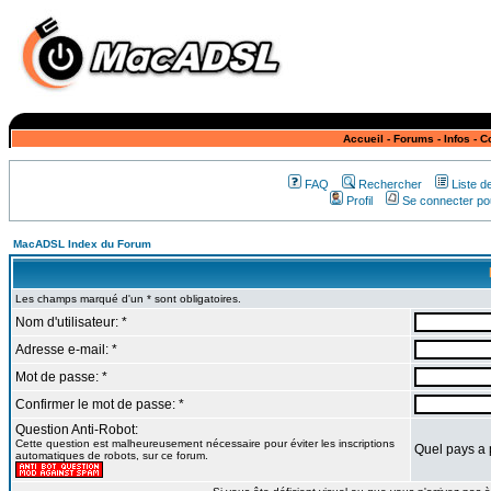
Accueil
-
Forums
-
Infos
-
C
FAQ
Rechercher
Liste 
Profil
Se connecter pou
MacADSL Index du Forum
Les champs marqué d'un * sont obligatoires.
Nom d'utilisateur: *
Adresse e-mail: *
Mot de passe: *
Confirmer le mot de passe: *
Question Anti-Robot:
Cette question est malheureusement nécessaire pour éviter les inscriptions
Quel pays a 
automatiques de robots, sur ce forum.