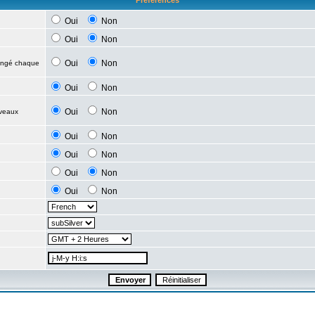
Préférences
Oui
Non
Oui
Non
Oui
Non
hangé chaque
Oui
Non
Oui
Non
uveaux
Oui
Non
Oui
Non
Oui
Non
Oui
Non