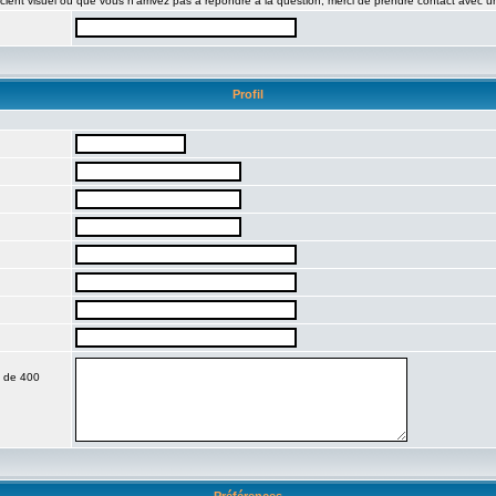
icient visuel ou que vous n'arrivez pas à répondre à la question, merci de prendre contact avec u
Profil
e de 400