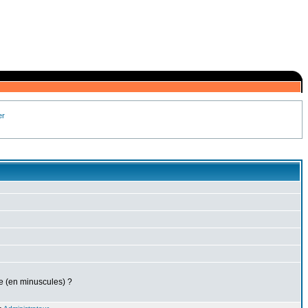
er
re (en minuscules) ?