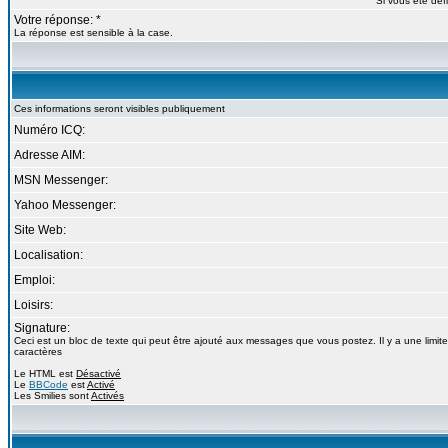
Si vous ête déf
Votre réponse: *
La réponse est sensible à la case.
Ces informations seront visibles publiquement
Numéro ICQ:
Adresse AIM:
MSN Messenger:
Yahoo Messenger:
Site Web:
Localisation:
Emploi:
Loisirs:
Signature:
Ceci est un bloc de texte qui peut être ajouté aux messages que vous postez. Il y a une limit
caractères
Le HTML est
Désactivé
Le
BBCode
est
Activé
Les Smilies sont
Activés