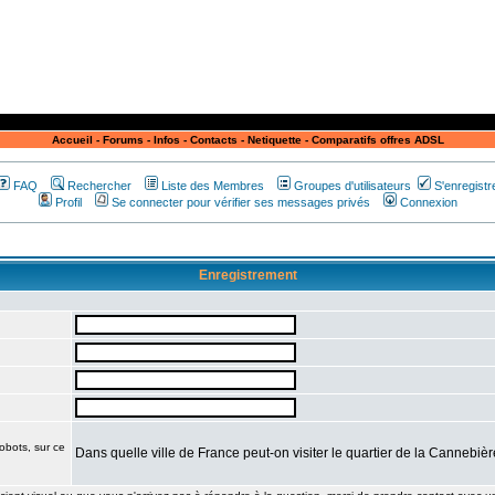
Accueil
-
Forums
-
Infos
-
Contacts
-
Netiquette
-
Comparatifs offres ADSL
FAQ
Rechercher
Liste des Membres
Groupes d'utilisateurs
S'enregistr
Profil
Se connecter pour vérifier ses messages privés
Connexion
Enregistrement
obots, sur ce
Dans quelle ville de France peut-on visiter le quartier de la Cannebiè