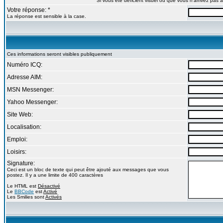
Si vous ête déficient visuel ou que vous n'arrivez pas
Votre réponse: *
La réponse est sensible à la case.
Ces informations seront visibles publiquement
Numéro ICQ:
Adresse AIM:
MSN Messenger:
Yahoo Messenger:
Site Web:
Localisation:
Emploi:
Loisirs:
Signature:
Ceci est un bloc de texte qui peut être ajouté aux messages que vous
postez. Il y a une limite de 400 caractères
Le HTML est
Désactivé
Le
BBCode
est
Activé
Les Smilies sont
Activés