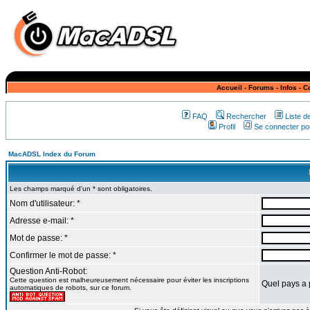
Accueil
-
Forums
-
Infos
-
C
FAQ
Rechercher
Liste 
Profil
Se connecter pou
MacADSL Index du Forum
Les champs marqué d'un * sont obligatoires.
Nom d'utilisateur: *
Adresse e-mail: *
Mot de passe: *
Confirmer le mot de passe: *
Question Anti-Robot:
Cette question est malheureusement nécessaire pour éviter les inscriptions
Quel pays a 
automatiques de robots, sur ce forum.