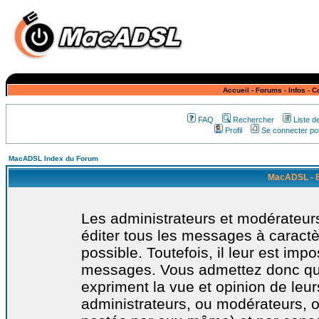
Accueil
-
Forums
-
Infos
-
C
FAQ
Rechercher
Liste 
Profil
Se connecter pou
MacADSL Index du Forum
MacADSL - E
Les administrateurs et modérateurs
éditer tous les messages à caract
possible. Toutefois, il leur est imp
messages. Vous admettez donc qu
expriment la vue et opinion de leur
administrateurs, ou modérateurs,