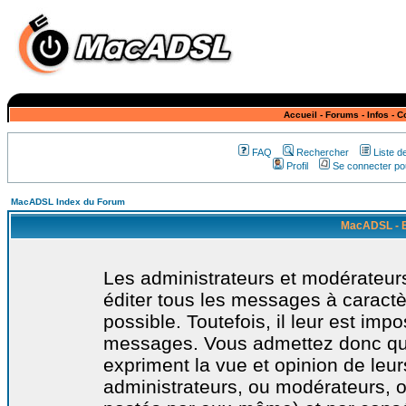
Accueil
-
Forums
-
Infos
-
C
FAQ
Rechercher
Liste 
Profil
Se connecter pou
MacADSL Index du Forum
MacADSL - E
Les administrateurs et modérateurs
éditer tous les messages à caract
possible. Toutefois, il leur est imp
messages. Vous admettez donc qu
expriment la vue et opinion de leur
administrateurs, ou modérateurs,