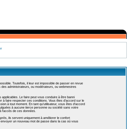
er
sible. Toutefois, il leur est impossible de passer en revue
as des administrateurs, ou modérateurs, ou webmestres
 applicables. Le faire peut vous conduire à être banni
 à faire respecter ces conditions. Vous êtes d'accord sur le
ssion à tout moment. En tant qu'utilisateur, vous êtes d'accord
vulguées à aucune tierce personne ou société sans votre
 à l'accès de ces données.
près, ils servent uniquement à améliorer le confort
 vous envoyer un nouveau mot de passe dans la cas où vous