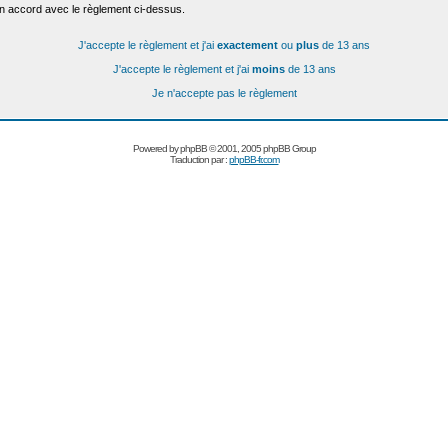
en accord avec le règlement ci-dessus.
J'accepte le règlement et j'ai
exactement
ou
plus
de 13 ans
J'accepte le règlement et j'ai
moins
de 13 ans
Je n'accepte pas le règlement
Powered by
phpBB
© 2001, 2005 phpBB Group
Traduction par :
phpBB-fr.com