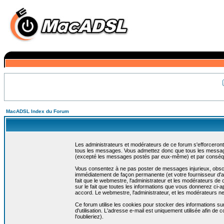
MacADSL Index du Forum
Les administrateurs et modérateurs de ce forum s'efforceront
tous les messages. Vous admettez donc que tous les message
(excepté les messages postés par eux-même) et par conséqu
Vous consentez à ne pas poster de messages injurieux, obscène
immédiatement de façon permanente (et votre fournisseur d'ac
fait que le webmestre, l'administrateur et les modérateurs de c
sur le fait que toutes les informations que vous donnerez c
accord. Le webmestre, l'administrateur, et les modérateurs n
Ce forum utilise les cookies pour stocker des informations su
d'utilisation. L'adresse e-mail est uniquement utilisée afin 
l'oublieriez).