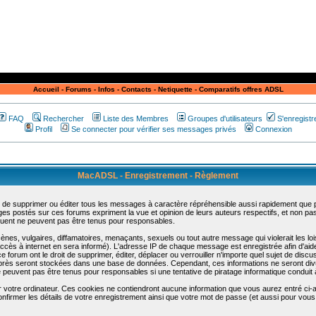
Accueil
-
Forums
-
Infos
-
Contacts
-
Netiquette
-
Comparatifs offres ADSL
FAQ
Rechercher
Liste des Membres
Groupes d'utilisateurs
S'enregistr
Profil
Se connecter pour vérifier ses messages privés
Connexion
MacADSL - Enregistrement - Règlement
 de supprimer ou éditer tous les messages à caractère répréhensible aussi rapidement que pos
s postés sur ces forums expriment la vue et opinion de leurs auteurs respectifs, et non p
ent ne peuvent pas être tenus pour responsables.
s, vulgaires, diffamatoires, menaçants, sexuels ou tout autre message qui violerait les lois
cès à internet en sera informé). L'adresse IP de chaque message est enregistrée afin d'aider
e forum ont le droit de supprimer, éditer, déplacer ou verrouiller n'importe quel sujet de discu
i-après seront stockées dans une base de données. Cependant, ces informations ne seront di
e peuvent pas être tenus pour responsables si une tentative de piratage informatique conduit
r votre ordinateur. Ces cookies ne contiendront aucune information que vous aurez entré ci-a
de confirmer les détails de votre enregistrement ainsi que votre mot de passe (et aussi pour