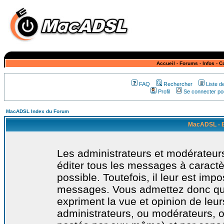
Accueil
-
Forums
-
Infos
-
C
FAQ
Rechercher
Liste 
Profil
Se connecter pou
MacADSL Index du Forum
MacADSL - E
Les administrateurs et modérateurs
éditer tous les messages à caract
possible. Toutefois, il leur est imp
messages. Vous admettez donc qu
expriment la vue et opinion de leur
administrateurs, ou modérateurs,