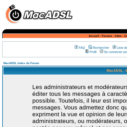
Accueil
-
Forums
-
Infos
-
C
FAQ
Rechercher
Liste 
Profil
Se connecter pou
MacADSL Index du Forum
MacADSL - E
Les administrateurs et modérateurs
éditer tous les messages à caract
possible. Toutefois, il leur est imp
messages. Vous admettez donc qu
expriment la vue et opinion de leur
administrateurs, ou modérateurs,