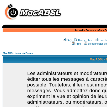
Accueil
-
Forums
-
Infos
-
C
FAQ
Rechercher
Liste 
Profil
Se connecter pou
MacADSL Index du Forum
MacADSL - E
Les administrateurs et modérateurs
éditer tous les messages à caract
possible. Toutefois, il leur est imp
messages. Vous admettez donc qu
expriment la vue et opinion de leur
administrateurs, ou modérateurs,