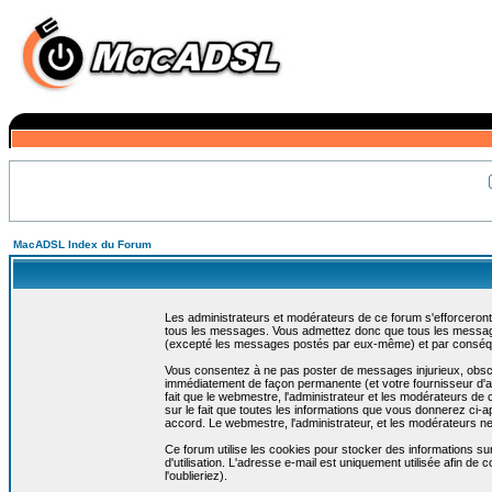
MacADSL Index du Forum
Les administrateurs et modérateurs de ce forum s'efforceront
tous les messages. Vous admettez donc que tous les message
(excepté les messages postés par eux-même) et par conséqu
Vous consentez à ne pas poster de messages injurieux, obscène
immédiatement de façon permanente (et votre fournisseur d'ac
fait que le webmestre, l'administrateur et les modérateurs de c
sur le fait que toutes les informations que vous donnerez c
accord. Le webmestre, l'administrateur, et les modérateurs n
Ce forum utilise les cookies pour stocker des informations su
d'utilisation. L'adresse e-mail est uniquement utilisée afin 
l'oublieriez).