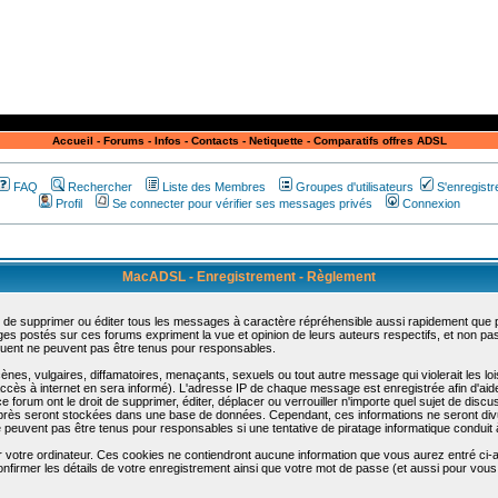
Accueil
-
Forums
-
Infos
-
Contacts
-
Netiquette
-
Comparatifs offres ADSL
FAQ
Rechercher
Liste des Membres
Groupes d'utilisateurs
S'enregistr
Profil
Se connecter pour vérifier ses messages privés
Connexion
MacADSL - Enregistrement - Règlement
 de supprimer ou éditer tous les messages à caractère répréhensible aussi rapidement que pos
s postés sur ces forums expriment la vue et opinion de leurs auteurs respectifs, et non p
ent ne peuvent pas être tenus pour responsables.
s, vulgaires, diffamatoires, menaçants, sexuels ou tout autre message qui violerait les lois
cès à internet en sera informé). L'adresse IP de chaque message est enregistrée afin d'aider
e forum ont le droit de supprimer, éditer, déplacer ou verrouiller n'importe quel sujet de discu
i-après seront stockées dans une base de données. Cependant, ces informations ne seront di
e peuvent pas être tenus pour responsables si une tentative de piratage informatique conduit
r votre ordinateur. Ces cookies ne contiendront aucune information que vous aurez entré ci-a
de confirmer les détails de votre enregistrement ainsi que votre mot de passe (et aussi pour