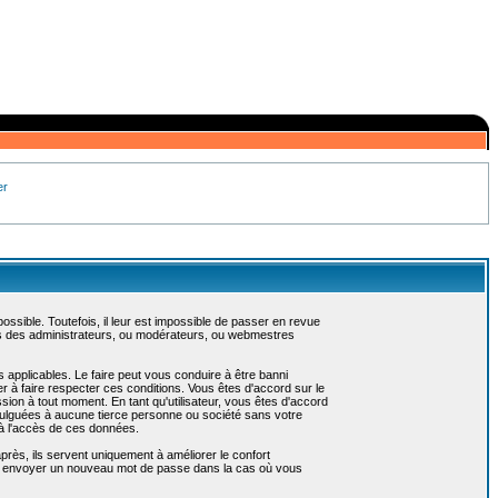
er
sible. Toutefois, il leur est impossible de passer en revue
as des administrateurs, ou modérateurs, ou webmestres
 applicables. Le faire peut vous conduire à être banni
 à faire respecter ces conditions. Vous êtes d'accord sur le
ssion à tout moment. En tant qu'utilisateur, vous êtes d'accord
vulguées à aucune tierce personne ou société sans votre
 à l'accès de ces données.
près, ils servent uniquement à améliorer le confort
 vous envoyer un nouveau mot de passe dans la cas où vous