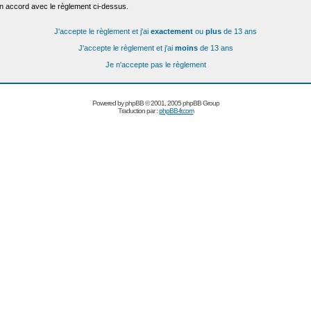
en accord avec le règlement ci-dessus.
J'accepte le règlement et j'ai
exactement
ou
plus
de 13 ans
J'accepte le règlement et j'ai
moins
de 13 ans
Je n'accepte pas le règlement
Powered by
phpBB
© 2001, 2005 phpBB Group
Traduction par :
phpBB-fr.com