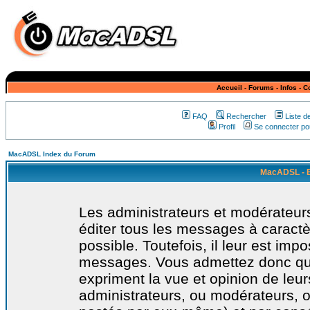
Accueil
-
Forums
-
Infos
-
C
FAQ
Rechercher
Liste 
Profil
Se connecter pou
MacADSL Index du Forum
MacADSL - E
Les administrateurs et modérateurs
éditer tous les messages à caract
possible. Toutefois, il leur est imp
messages. Vous admettez donc qu
expriment la vue et opinion de leur
administrateurs, ou modérateurs,