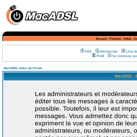
Accueil
-
Forums
-
Infos
-
C
FAQ
Rechercher
Liste 
Profil
Se connecter pou
MacADSL Index du Forum
MacADSL - E
Les administrateurs et modérateurs
éditer tous les messages à caract
possible. Toutefois, il leur est imp
messages. Vous admettez donc qu
expriment la vue et opinion de leur
administrateurs, ou modérateurs,