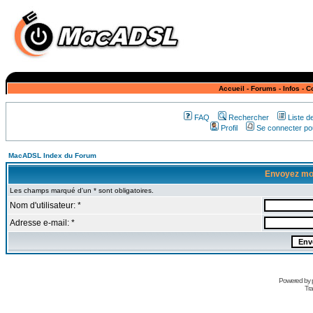
Accueil
-
Forums
-
Infos
-
C
FAQ
Rechercher
Liste 
Profil
Se connecter pou
MacADSL Index du Forum
Envoyez mo
Les champs marqué d'un * sont obligatoires.
Nom d'utilisateur: *
Adresse e-mail: *
Powered by
Tra