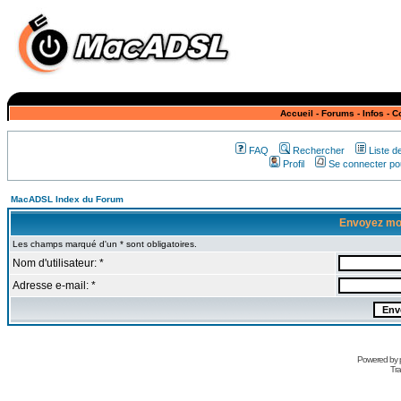
Accueil
-
Forums
-
Infos
-
C
FAQ
Rechercher
Liste 
Profil
Se connecter pou
MacADSL Index du Forum
Envoyez mo
Les champs marqué d'un * sont obligatoires.
Nom d'utilisateur: *
Adresse e-mail: *
Powered by
Tra