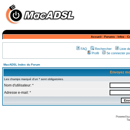
Accueil
-
Forums
-
Infos
-
C
FAQ
Rechercher
Liste 
Profil
Se connecter pou
MacADSL Index du Forum
Envoyez mo
Les champs marqué d'un * sont obligatoires.
Nom d'utilisateur: *
Adresse e-mail: *
Powered by
Tra