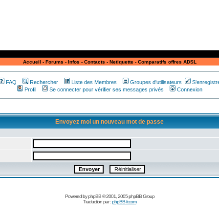
Accueil
-
Forums
-
Infos
-
Contacts
-
Netiquette
-
Comparatifs offres ADSL
FAQ
Rechercher
Liste des Membres
Groupes d'utilisateurs
S'enregistr
Profil
Se connecter pour vérifier ses messages privés
Connexion
Envoyez moi un nouveau mot de passe
Powered by
phpBB
© 2001, 2005 phpBB Group
Traduction par :
phpBB-fr.com