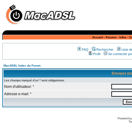
Accueil
-
Forums
-
Infos
-
C
FAQ
Rechercher
Liste 
Profil
Se connecter pou
MacADSL Index du Forum
Envoyez mo
Les champs marqué d'un * sont obligatoires.
Nom d'utilisateur: *
Adresse e-mail: *
Powered by
Tra