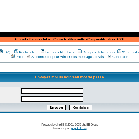
Accueil
-
Forums
-
Infos
-
Contacts
-
Netiquette
-
Comparatifs offres ADSL
FAQ
Rechercher
Liste des Membres
Groupes d'utilisateurs
S'enregistr
Profil
Se connecter pour vérifier ses messages privés
Connexion
Envoyez moi un nouveau mot de passe
Powered by
phpBB
© 2001, 2005 phpBB Group
Traduction par :
phpBB-fr.com