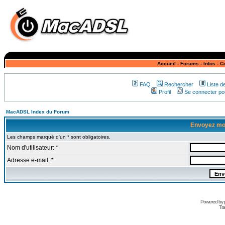
Accueil
-
Forums
-
Infos
-
C
FAQ
Rechercher
Liste 
Profil
Se connecter pou
MacADSL Index du Forum
Envoyez mo
Les champs marqué d'un * sont obligatoires.
Nom d'utilisateur: *
Adresse e-mail: *
Powered by
Tra