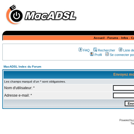
Accueil
-
Forums
-
Infos
-
C
FAQ
Rechercher
Liste 
Profil
Se connecter pou
MacADSL Index du Forum
Envoyez mo
Les champs marqué d'un * sont obligatoires.
Nom d'utilisateur: *
Adresse e-mail: *
Powered by
Tra