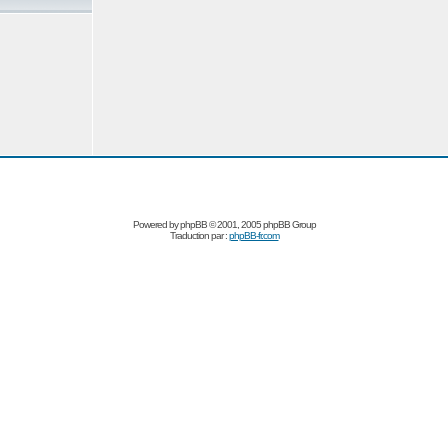
Powered by
phpBB
© 2001, 2005 phpBB Group
Traduction par :
phpBB-fr.com