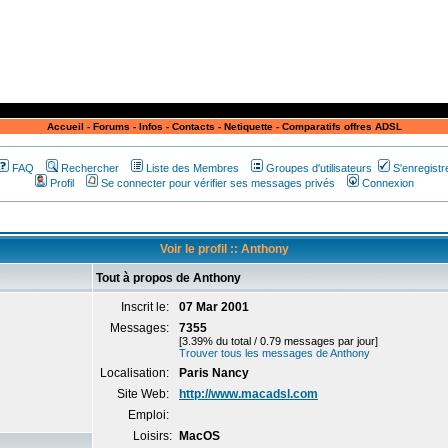
Accueil
-
Forums
-
Infos
-
Contacts
-
Netiquette
-
Comparatifs offres ADSL
FAQ
Rechercher
Liste des Membres
Groupes d'utilisateurs
S'enregistr
Profil
Se connecter pour vérifier ses messages privés
Connexion
Voir le profil :: Anthony
Tout à propos de Anthony
Inscrit le:
07 Mar 2001
Messages:
7355
[3.39% du total / 0.79 messages par jour]
Trouver tous les messages de Anthony
Localisation:
Paris Nancy
Site Web:
http://www.macadsl.com
Emploi:
Loisirs:
MacOS