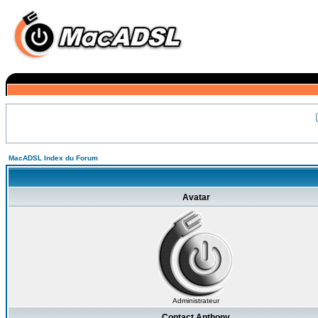
MacADSL Index du Forum
Avatar
Administrateur
Contact Anthony