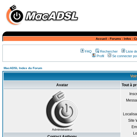
Accueil
-
Forums
-
Infos
-
C
FAQ
Rechercher
Liste 
Profil
Se connecter pou
MacADSL Index du Forum
Voir
Avatar
Tout à p
Inscr
Messa
Localisa
Site
Em
Administrateur
Lo
Contact Anthony