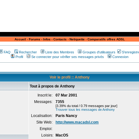
Accueil
-
Forums
-
Infos
-
Contacts
-
Netiquette
-
Comparatifs offres ADSL
FAQ
Rechercher
Liste des Membres
Groupes d'utilisateurs
S'enregistr
Profil
Se connecter pour vérifier ses messages privés
Connexion
Voir le profil :: Anthony
Tout à propos de Anthony
Inscrit le:
07 Mar 2001
Messages:
7355
[3.39% du total / 0.79 messages par jour]
Trouver tous les messages de Anthony
Localisation:
Paris Nancy
Site Web:
http://www.macadsl.com
Emploi:
Loisirs:
MacOS