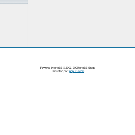
Powered by
phpBB
© 2001, 2005 phpBB Group
Traduction par :
phpBB-fr.com