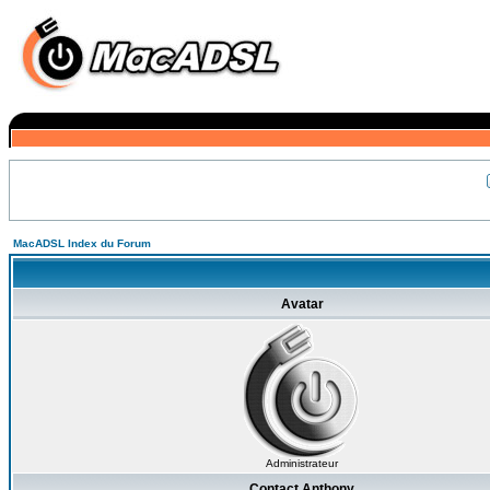
MacADSL Index du Forum
Avatar
Administrateur
Contact Anthony