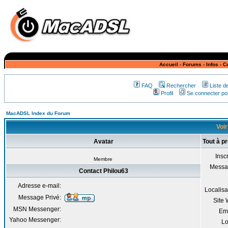
Accueil
-
Forums
-
Infos
-
C
FAQ
Rechercher
Liste 
Profil
Se connecter pou
MacADSL Index du Forum
Voir
Avatar
Tout à p
Inscr
Membre
Messa
Contact Philou63
Adresse e-mail:
Localisa
Message Privé:
Site
MSN Messenger:
Em
Yahoo Messenger:
Lo