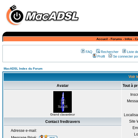
Accueil
-
Forums
-
Infos
-
C
FAQ
Rechercher
Liste 
Profil
Se connecter pou
MacADSL Index du Forum
Voir l
Avatar
Tout à p
Inscr
Messa
Grand clavardeur
Localisa
Site
Contact fredtravers
Em
Adresse e-mail:
Lo
Message Privé: