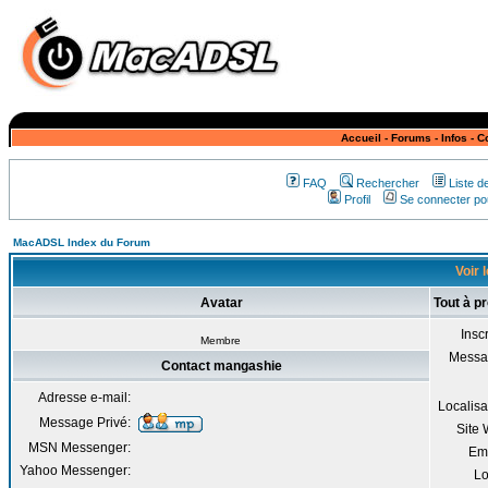
Accueil
-
Forums
-
Infos
-
C
FAQ
Rechercher
Liste 
Profil
Se connecter pou
MacADSL Index du Forum
Voir 
Avatar
Tout à p
Inscr
Membre
Messa
Contact mangashie
Adresse e-mail:
Localisa
Message Privé:
Site
MSN Messenger:
Em
Yahoo Messenger:
Lo