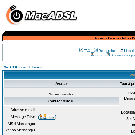
Accueil
-
Forums
-
Infos
-
C
FAQ
Rechercher
Liste 
Profil
Se connecter pou
MacADSL Index du Forum
Voi
Avatar
Tout à p
Inscr
Nouveau membre
Messa
Contact Mric30
Adresse e-mail:
Localisa
Message Privé:
Site
MSN Messenger:
Em
Yahoo Messenger:
Lo