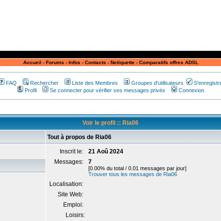
Accueil
-
Forums
-
Infos
-
Contacts
-
Netiquette
-
Comparatifs offres ADSL
FAQ
Rechercher
Liste des Membres
Groupes d'utilisateurs
S'enregistr
Profil
Se connecter pour vérifier ses messages privés
Connexion
Voir le profil :: Ria06
Tout à propos de Ria06
Inscrit le:
21 Aoû 2024
Messages:
7
[0.00% du total / 0.01 messages par jour]
Trouver tous les messages de Ria06
Localisation:
Site Web:
Emploi:
Loisirs: