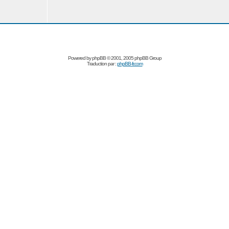
Powered by
phpBB
© 2001, 2005 phpBB Group
Traduction par :
phpBB-fr.com