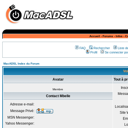
Accueil
-
Forums
-
Infos
-
C
FAQ
Rechercher
Liste 
Profil
Se connecter pou
MacADSL Index du Forum
Voi
Avatar
Tout à p
Inscr
Membre
Messa
Contact Mbelle
Adresse e-mail:
Localisa
Message Privé:
Site
MSN Messenger:
Em
Yahoo Messenger:
Lo