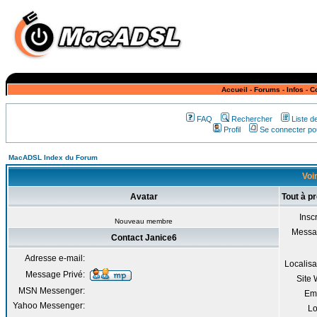
Accueil
-
Forums
-
Infos
-
C
FAQ
Rechercher
Liste 
Profil
Se connecter pou
MacADSL Index du Forum
Voir
Avatar
Tout à p
Inscr
Nouveau membre
Messa
Contact Janice6
Adresse e-mail:
Localisa
Message Privé:
Site
MSN Messenger:
Em
Yahoo Messenger:
Lo