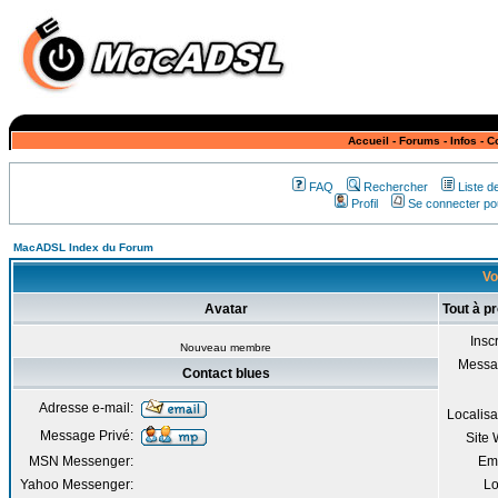
Accueil
-
Forums
-
Infos
-
C
FAQ
Rechercher
Liste 
Profil
Se connecter pou
MacADSL Index du Forum
Vo
Avatar
Tout à p
Inscr
Nouveau membre
Messa
Contact blues
Adresse e-mail:
Localisa
Message Privé:
Site
MSN Messenger:
Em
Yahoo Messenger:
Lo