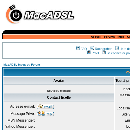
Accueil
-
Forums
-
Infos
-
C
FAQ
Rechercher
Liste 
Profil
Se connecter pou
MacADSL Index du Forum
Voi
Avatar
Tout à pr
Inscr
Nouveau membre
Messa
Contact ficelle
Adresse e-mail:
Localisa
Message Privé:
Site
MSN Messenger:
Em
Yahoo Messenger:
Lo