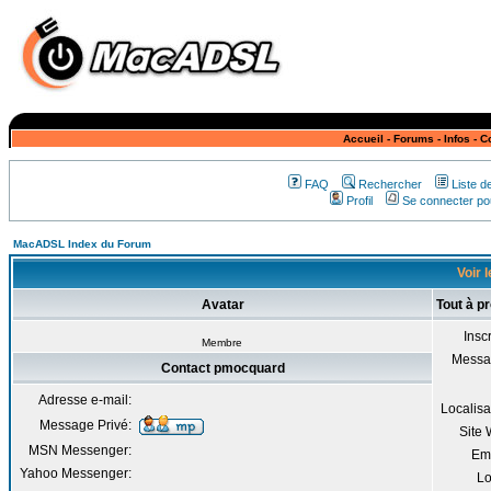
Accueil
-
Forums
-
Infos
-
C
FAQ
Rechercher
Liste 
Profil
Se connecter pou
MacADSL Index du Forum
Voir 
Avatar
Tout à p
Inscr
Membre
Messa
Contact pmocquard
Adresse e-mail:
Localisa
Message Privé:
Site
MSN Messenger:
Em
Yahoo Messenger:
Lo