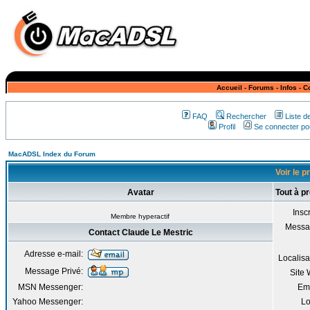
Accueil
-
Forums
-
Infos
-
C
FAQ
Rechercher
Liste 
Profil
Se connecter pou
MacADSL Index du Forum
Voir le p
Avatar
Tout à p
Inscr
Membre hyperactif
Messa
Contact Claude Le Mestric
Adresse e-mail:
Localisa
Message Privé:
Site
MSN Messenger:
Em
Yahoo Messenger:
Lo