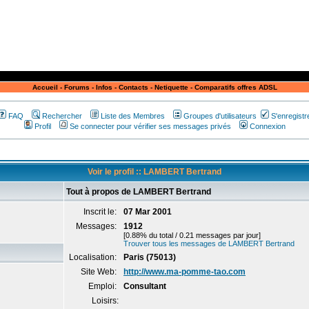
Accueil
-
Forums
-
Infos
-
Contacts
-
Netiquette
-
Comparatifs offres ADSL
FAQ
Rechercher
Liste des Membres
Groupes d'utilisateurs
S'enregistr
Profil
Se connecter pour vérifier ses messages privés
Connexion
Voir le profil :: LAMBERT Bertrand
Tout à propos de LAMBERT Bertrand
Inscrit le:
07 Mar 2001
Messages:
1912
[0.88% du total / 0.21 messages par jour]
Trouver tous les messages de LAMBERT Bertrand
Localisation:
Paris (75013)
Site Web:
http://www.ma-pomme-tao.com
Emploi:
Consultant
Loisirs: