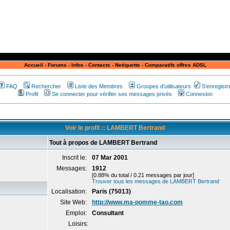
Accueil
-
Forums
-
Infos
-
Contacts
-
Netiquette
-
Comparatifs offres ADSL
FAQ
Rechercher
Liste des Membres
Groupes d'utilisateurs
S'enregistr
Profil
Se connecter pour vérifier ses messages privés
Connexion
Voir le profil :: LAMBERT Bertrand
Tout à propos de LAMBERT Bertrand
Inscrit le:
07 Mar 2001
Messages:
1912
[0.88% du total / 0.21 messages par jour]
Trouver tous les messages de LAMBERT Bertrand
Localisation:
Paris (75013)
Site Web:
http://www.ma-pomme-tao.com
Emploi:
Consultant
Loisirs: