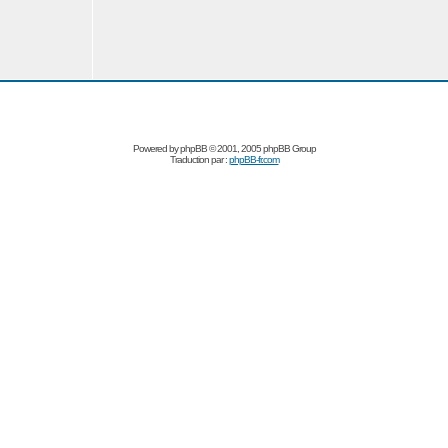
Powered by
phpBB
© 2001, 2005 phpBB Group
Traduction par :
phpBB-fr.com