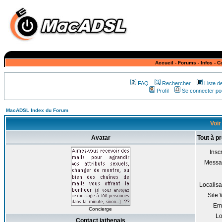
Accueil
-
Forums
-
Infos
-
C
FAQ
Rechercher
Liste 
Profil
Se connecter pou
MacADSL Index du Forum
Voir
Avatar
Tout à p
Inscr
Messa
Localisa
Site
Em
Concierge
Lo
Contact jathenais