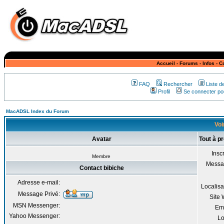
Accueil
-
Forums
-
Infos
-
C
FAQ
Rechercher
Liste 
Profil
Se connecter pou
MacADSL Index du Forum
Voi
Avatar
Tout à p
Inscr
Membre
Messa
Contact bibiche
Adresse e-mail:
Localisa
Message Privé:
Site
MSN Messenger:
Em
Yahoo Messenger:
Lo