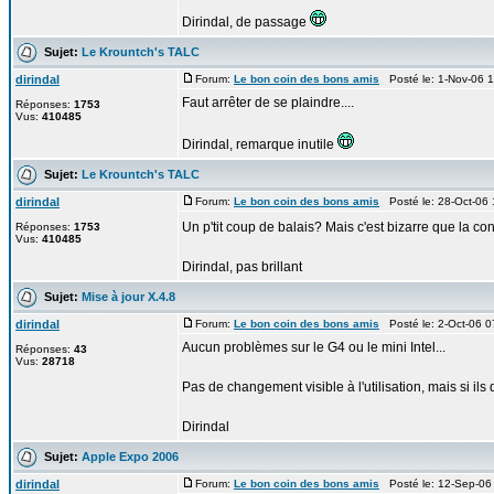
Dirindal, de passage
Sujet:
Le Krountch's TALC
dirindal
Forum:
Le bon coin des bons amis
Posté le: 1-Nov-06 
Faut arrêter de se plaindre....
Réponses:
1753
Vus:
410485
Dirindal, remarque inutile
Sujet:
Le Krountch's TALC
dirindal
Forum:
Le bon coin des bons amis
Posté le: 28-Oct-06
Un p'tit coup de balais? Mais c'est bizarre que la co
Réponses:
1753
Vus:
410485
Dirindal, pas brillant
Sujet:
Mise à jour X.4.8
dirindal
Forum:
Le bon coin des bons amis
Posté le: 2-Oct-06 
Aucun problèmes sur le G4 ou le mini Intel...
Réponses:
43
Vus:
28718
Pas de changement visible à l'utilisation, mais si ils 
Dirindal
Sujet:
Apple Expo 2006
dirindal
Forum:
Le bon coin des bons amis
Posté le: 12-Sep-06