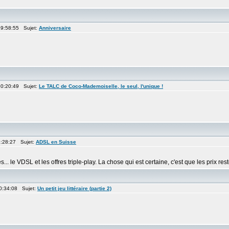
19:58:55 Sujet:
Anniversaire
10:20:49 Sujet:
Le TALC de Coco-Mademoiselle, le seul, l'unique !
2:28:27 Sujet:
ADSL en Suisse
. le VDSL et les offres triple-play. La chose qui est certaine, c'est que les prix rest
20:34:08 Sujet:
Un petit jeu littéraire (partie 2)