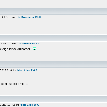
15:21:27 Sujet:
Le Krountch's TALC
 17:00:01 Sujet:
Le Krountch's TALC
ncièrge laisse du bordel...
07:01:55 Sujet:
Mise à jour X.4.8
disent que c'est mieux...
 19:13:13 Sujet:
Apple Expo 2006