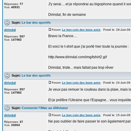
J'y serai.... et je répondrai au bigophone quand il so
Réponses:
77
Vus:
40931
Dirindal, fin de semaine
Sujet:
Le bar des sportifs
dirindal
Forum:
Le bon coin des bons amis
Posté le: 28-Juin-06
Bravo la France....
Réponses:
557
Vus:
147982
Et voici le t-shirt que j'ai porté hier toute la journée :
http://www.dirindal.com/img/tshirt2.gif
Dirindal, triste... mais fallait pas trop rêver
Sujet:
Le bar des sportifs
dirindal
Forum:
Le bon coin des bons amis
Posté le: 24-Juin-06
Je veux pas remuer le couteau dans la plaie, mais l
Réponses:
557
Vus:
147982
Et je préfère l'Ukraine que l'Espagne... vous inquié
Sujet:
Connecter l'iMac au téléviseur
dirindal
Forum:
Le bon coin des bons amis
Posté le: 15-Juin-06
Ne pas oublier de faire passer le son également par l
Réponses:
37
Vus:
33004