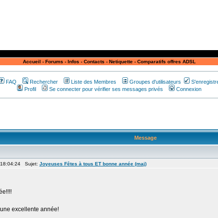
Accueil
-
Forums
-
Infos
-
Contacts
-
Netiquette
-
Comparatifs offres ADSL
FAQ
Rechercher
Liste des Membres
Groupes d'utilisateurs
S'enregistr
Profil
Se connecter pour vérifier ses messages privés
Connexion
Message
 18:04:24 Sujet:
Joyeuses Fêtes à tous ET bonne année (maj)
e!!!!
 une excellente année!