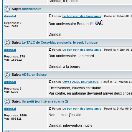
Dirindal, à l'écoute
Sujet:
Anniversaire
dirindal
Forum:
Le bon coin des bons amis
Posté le: 9-Juin-06 
Réponses:
9
Bon anniversaire Bertrand!!!!
Vus:
7443
Dirindal
Sujet:
Le TALC de Coco-Mademoiselle, le seul, l'unique !
dirindal
Forum:
Le bon coin des bons amis
Posté le: 4-Juin-06 
Bon anniversaire... en retard...
Réponses:
778
Vus:
167612
Dirindal, à la bourre
Sujet:
ADSL en Suisse
dirindal
Forum:
Offres ADSL pour MacOS
Posté le: 17-Mai-06 1
Effectivement, Bluewin est stable.
Réponses:
5
Vus:
6360
Par contre, en automne devraient arriver deux choses..
Sujet:
Un petit jeu littéraire (partie 2)
dirindal
Forum:
Le bon coin des bons amis
Posté le: 5-Mai-06 
Non..... mais j'essaie...
Réponses:
7686
Vus:
806811
Dirindal, intervention inutile