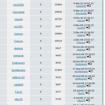
5-Mai-10 23:02:14
nick2036
0
25963
nick2036
9-Mar-10 22:39:57
macnastia
0
26826
macnastia
6-Fév-10 22:20:17
macdsl
0
30755
macdsl
2-Déc-09 12:50:15
es1401
0
8187
es1401
2-Déc-09 02:38:50
mareno
0
28066
mareno
1-Déc-09 23:57:17
Coucou
0
30019
Coucou
30-Oct-09 16:00:02
olubrius
0
8347
olubrius
14-Aoû-09 15:19:23
ragnarok
0
9493
ragnarok
29-Oct-08 15:12:06
fredtravers
0
8045
fredtravers
17-Sep-08 02:03:20
benjideparis
0
31904
benjideparis
25-Aoû-08 21:46:20
luftikus143
0
5431
luftikus143
14-Aoû-08 12:20:08
rabbit83
0
5897
rabbit83
16-Juil-08 21:48:34
Fax21
0
5577
Fax21
6-Juil-08 17:22:16
piluc25
0
5706
piluc25