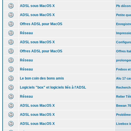
ADSL sous MacOS X
Pb décon
ADSL sous MacOS X
Petite qu
Offres ADSL pour MacOS
Enregistr
Réseau
Impressio
ADSL sous MacOS X
Configura
Offres ADSL pour MacOS
Offres Ita
Réseau
prolonger
Réseau
Frebox e
Le bon coin des bons amis
Alu 17 ca
Logiciels "box" et logiciels liés à l'ADSL
Recherche
Réseau
Relier Té
ADSL sous MacOS X
Bewan 700
ADSL sous MacOS X
Problème
ADSL sous MacOS X
Livebox i