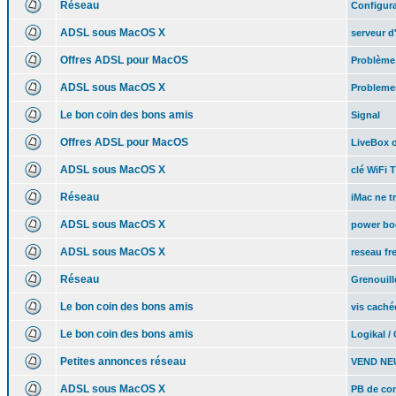
Réseau
Configur
ADSL sous MacOS X
serveur d
Offres ADSL pour MacOS
Problème 
ADSL sous MacOS X
Problemes
Le bon coin des bons amis
Signal
Offres ADSL pour MacOS
LiveBox 
ADSL sous MacOS X
clé WiFi 
Réseau
iMac ne t
ADSL sous MacOS X
power boo
ADSL sous MacOS X
reseau fr
Réseau
Grenouill
Le bon coin des bons amis
vis caché
Le bon coin des bons amis
Logikal /
Petites annonces réseau
VEND NE
ADSL sous MacOS X
PB de co