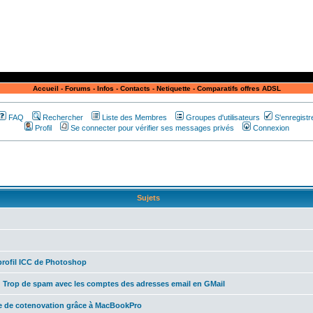
Accueil
-
Forums
-
Infos
-
Contacts
-
Netiquette
-
Comparatifs offres ADSL
FAQ
Rechercher
Liste des Membres
Groupes d'utilisateurs
S'enregistr
Profil
Se connecter pour vérifier ses messages privés
Connexion
Sujets
profil ICC de Photoshop
:
Trop de spam avec les comptes des adresses email en GMail
e de cotenovation grâce à MacBookPro