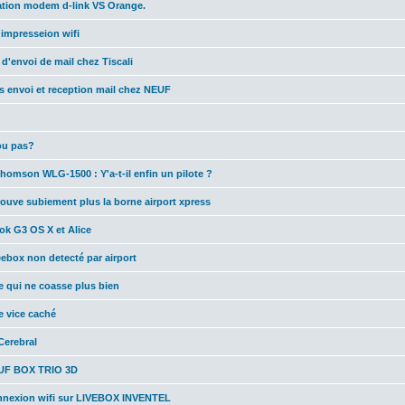
ation modem d-link VS Orange.
'impresseion wifi
d'envoi de mail chez Tiscali
 envoi et reception mail chez NEUF
ou pas?
Thomson WLG-1500 : Y'a-t-il enfin un pilote ?
rouve subiement plus la borne airport xpress
k G3 OS X et Alice
eebox non detecté par airport
e qui ne coasse plus bien
e vice caché
 Cerebral
UF BOX TRIO 3D
nnexion wifi sur LIVEBOX INVENTEL