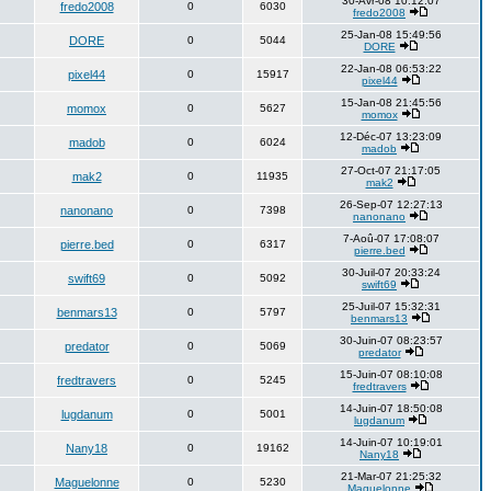
30-Avr-08 10:12:07
fredo2008
0
6030
fredo2008
25-Jan-08 15:49:56
DORE
0
5044
DORE
22-Jan-08 06:53:22
pixel44
0
15917
pixel44
15-Jan-08 21:45:56
momox
0
5627
momox
12-Déc-07 13:23:09
madob
0
6024
madob
27-Oct-07 21:17:05
mak2
0
11935
mak2
26-Sep-07 12:27:13
nanonano
0
7398
nanonano
7-Aoû-07 17:08:07
pierre.bed
0
6317
pierre.bed
30-Juil-07 20:33:24
swift69
0
5092
swift69
25-Juil-07 15:32:31
benmars13
0
5797
benmars13
30-Juin-07 08:23:57
predator
0
5069
predator
15-Juin-07 08:10:08
fredtravers
0
5245
fredtravers
14-Juin-07 18:50:08
lugdanum
0
5001
lugdanum
14-Juin-07 10:19:01
Nany18
0
19162
Nany18
21-Mar-07 21:25:32
Maguelonne
0
5230
Maguelonne