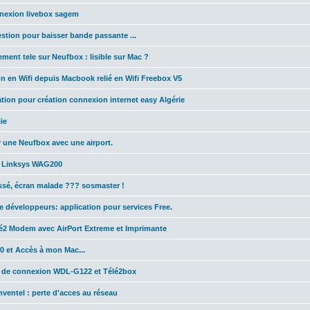
nexion livebox sagem
estion pour baisser bande passante ...
ement tele sur Neufbox : lisible sur Mac ?
n en Wifi depuis Macbook relié en Wifi Freebox V5
tion pour création connexion internet easy Algérie
lie
 une Neufbox avec une airport.
t Linksys WAG200
ssé, écran malade ??? sosmaster !
 développeurs: application pour services Free.
lé2 Modem avec AirPort Extreme et Imprimante
 et Accès à mon Mac...
 de connexion WDL-G122 et Télé2box
nventel : perte d'acces au réseau