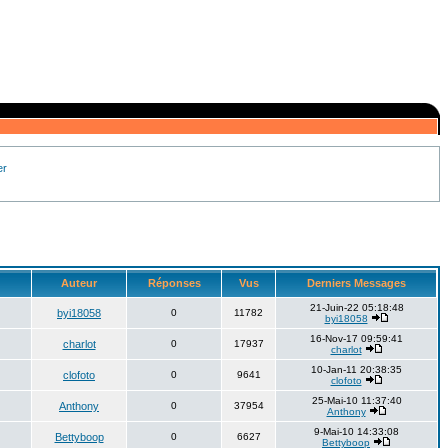
er
Auteur
Réponses
Vus
Derniers Messages
21-Juin-22 05:18:48
byi18058
0
11782
byi18058
16-Nov-17 09:59:41
charlot
0
17937
charlot
10-Jan-11 20:38:35
clofoto
0
9641
clofoto
25-Mai-10 11:37:40
Anthony
0
37954
Anthony
9-Mai-10 14:33:08
Bettyboop
0
6627
Bettyboop