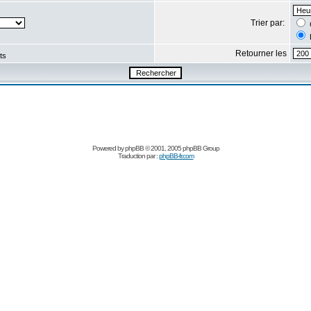
Trier par:
Retourner les
ts
Powered by
phpBB
© 2001, 2005 phpBB Group
Traduction par :
phpBB-fr.com