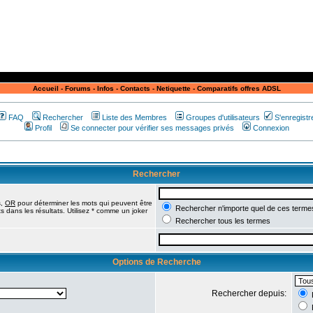
Accueil
-
Forums
-
Infos
-
Contacts
-
Netiquette
-
Comparatifs offres ADSL
FAQ
Rechercher
Liste des Membres
Groupes d'utilisateurs
S'enregistr
Profil
Se connecter pour vérifier ses messages privés
Connexion
Rechercher
s,
OR
pour déterminer les mots qui peuvent être
Rechercher n'importe quel de ces terme
 dans les résultats. Utilisez * comme un joker
Rechercher tous les termes
Options de Recherche
Rechercher depuis: