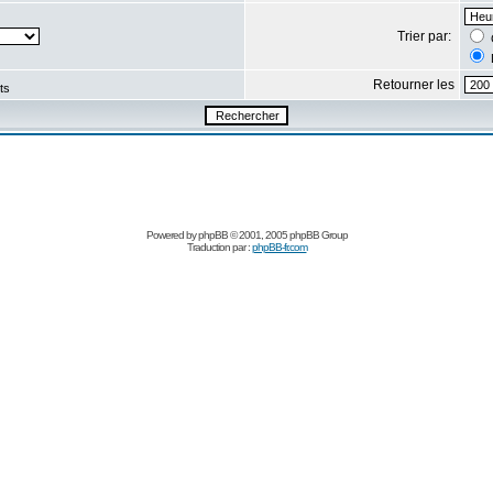
Trier par:
Retourner les
ts
Powered by
phpBB
© 2001, 2005 phpBB Group
Traduction par :
phpBB-fr.com