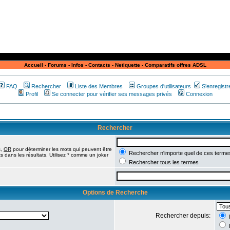
Accueil
-
Forums
-
Infos
-
Contacts
-
Netiquette
-
Comparatifs offres ADSL
FAQ
Rechercher
Liste des Membres
Groupes d'utilisateurs
S'enregistr
Profil
Se connecter pour vérifier ses messages privés
Connexion
Rechercher
s,
OR
pour déterminer les mots qui peuvent être
Rechercher n'importe quel de ces terme
 dans les résultats. Utilisez * comme un joker
Rechercher tous les termes
Options de Recherche
Rechercher depuis: