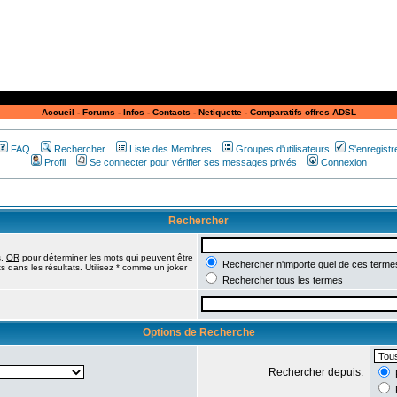
Accueil
-
Forums
-
Infos
-
Contacts
-
Netiquette
-
Comparatifs offres ADSL
FAQ
Rechercher
Liste des Membres
Groupes d'utilisateurs
S'enregistr
Profil
Se connecter pour vérifier ses messages privés
Connexion
Rechercher
s,
OR
pour déterminer les mots qui peuvent être
Rechercher n'importe quel de ces terme
 dans les résultats. Utilisez * comme un joker
Rechercher tous les termes
Options de Recherche
Rechercher depuis: