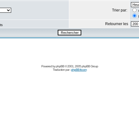
Trier par:
Retourner les
ts
Powered by
phpBB
© 2001, 2005 phpBB Group
Traduction par :
phpBB-fr.com