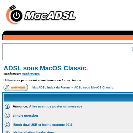
ADSL sous MacOS Classic.
Modérateur:
Modérateurs
Utilisateurs parcourant actuellement ce forum: Aucun
MacADSL Index du Forum
->
ADSL sous MacOS Classic.
Annonce:
A lire avant de poster un message
simple question
iBook dual USB et borne extreme 2011
pb installation freebox/mac