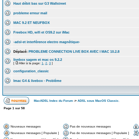
Haut débit bas sur G3 Wallstreet
probleme erreur mail
MAC 9.2 ET NEUFBOX
Freebox HD, wifi et OS9.2 sur iMac
-adsl-et interférence electro magnétique-
Déplacé:
PROBLEME CONNECTION LIVE BOX AVEC I MAC 10.2.8
livebox sagem et mac os 9.2.2
[
Aller à la page:
1
,
2
,
3
]
configuration_classic
Imac G4 & livebox - Problème
MacADSL Index du Forum
->
ADSL sous MacOS Classic.
Page
1
sur
58
Nouveaux messages
Pas de nouveaux messages
Nouveaux messages [ Populaire ]
Pas de nouveaux messages [ Populaire ]