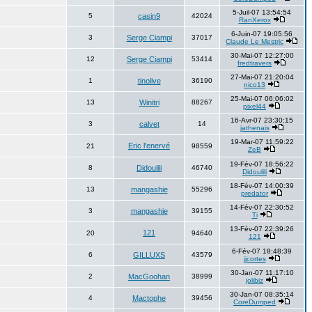
5-Juil-07 13:54:54
5
casin9
42024
RanXerox
6-Juin-07 19:05:56
3
Serge Ciampi
37017
Claude Le Mestric
30-Mai-07 12:27:00
12
Serge Ciampi
53414
fredtravers
27-Mai-07 21:20:04
1
tinolive
36190
nico13
25-Mai-07 06:06:02
13
Winitri
88267
pixel44
16-Avr-07 23:30:15
3
calvet
14
jathenais
19-Mar-07 11:59:22
Eric l'enervé
21
98559
ZeB
19-Fév-07 18:56:22
8
Didoulili
46740
Didoulili
18-Fév-07 14:00:39
13
mangashie
55296
predator
14-Fév-07 22:30:52
3
mangashie
39155
Ti
13-Fév-07 22:39:26
121
20
94640
121
6-Fév-07 18:48:39
6
GILLUXS
43579
jjcortes
30-Jan-07 11:17:10
2
MacGoohan
38999
jolibiz
30-Jan-07 08:35:14
4
Mactophe
39456
CoreDumped