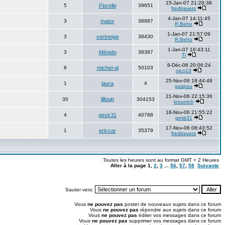
15-Jan-07 21:28:38
5
Florelle
39651
fredtravers
4-Jan-07 14:11:45
3
mator
38887
R.Beho
1-Jan-07 21:57:09
3
vertneige
38430
R.Beho
1-Jan-07 16:43:11
3
Ménido
38387
Ti
8-Déc-06 20:06:24
8
michel-al
50103
nico13
25-Nov-06 18:44:48
1
laura
4
gaspou
21-Nov-06 22:15:36
lilloup
30
304153
krountch
18-Nov-06 21:55:22
4
gesk31
40788
gesk31
17-Nov-06 08:43:52
1
ericcar
35379
fredtravers
Toutes les heures sont au format GMT + 2 Heures
Aller à la page
1
,
2
,
3
...
56
,
57
,
58
Suivante
Sauter vers:
Vous
ne pouvez pas
poster de nouveaux sujets dans ce forum
Vous
ne pouvez pas
répondre aux sujets dans ce forum
Vous
ne pouvez pas
éditer vos messages dans ce forum
Vous
ne pouvez pas
supprimer vos messages dans ce forum