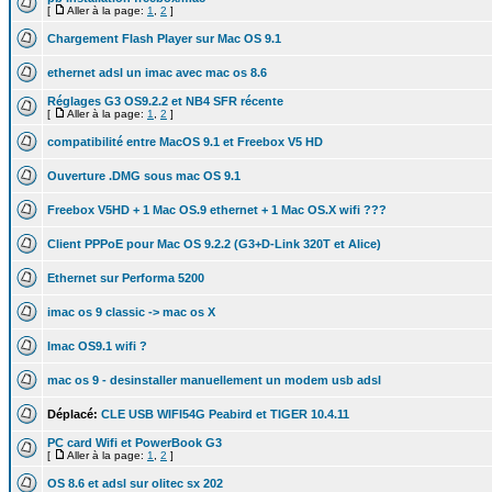
[
Aller à la page:
1
,
2
]
Chargement Flash Player sur Mac OS 9.1
ethernet adsl un imac avec mac os 8.6
Réglages G3 OS9.2.2 et NB4 SFR récente
[
Aller à la page:
1
,
2
]
compatibilité entre MacOS 9.1 et Freebox V5 HD
Ouverture .DMG sous mac OS 9.1
Freebox V5HD + 1 Mac OS.9 ethernet + 1 Mac OS.X wifi ???
Client PPPoE pour Mac OS 9.2.2 (G3+D-Link 320T et Alice)
Ethernet sur Performa 5200
imac os 9 classic -> mac os X
Imac OS9.1 wifi ?
mac os 9 - desinstaller manuellement un modem usb adsl
Déplacé:
CLE USB WIFI54G Peabird et TIGER 10.4.11
PC card Wifi et PowerBook G3
[
Aller à la page:
1
,
2
]
OS 8.6 et adsl sur olitec sx 202