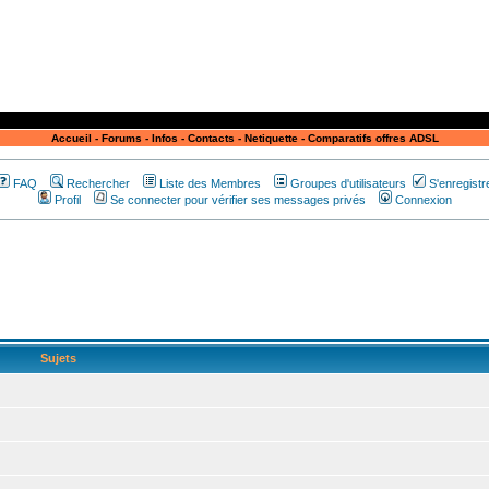
Accueil
-
Forums
-
Infos
-
Contacts
-
Netiquette
-
Comparatifs offres ADSL
FAQ
Rechercher
Liste des Membres
Groupes d'utilisateurs
S'enregistr
Profil
Se connecter pour vérifier ses messages privés
Connexion
Sujets