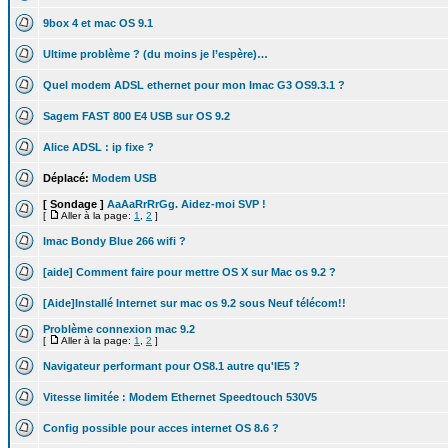
9box 4 et mac OS 9.1
Ultime problème ? (du moins je l’espère)…
Quel modem ADSL ethernet pour mon Imac G3 OS9.3.1 ?
Sagem FAST 800 E4 USB sur OS 9.2
Alice ADSL : ip fixe ?
Déplacé:
Modem USB
[ Sondage ]
AaAaRrRrGg. Aidez-moi SVP !
[
Aller à la page:
1
,
2
]
Imac Bondy Blue 266 wifi ?
[aide] Comment faire pour mettre OS X sur Mac os 9.2 ?
[Aide]Installé Internet sur mac os 9.2 sous Neuf télécom!!
Problème connexion mac 9.2
[
Aller à la page:
1
,
2
]
Navigateur performant pour OS8.1 autre qu'IE5 ?
Vitesse limitée : Modem Ethernet Speedtouch 530V5
Config possible pour acces internet OS 8.6 ?