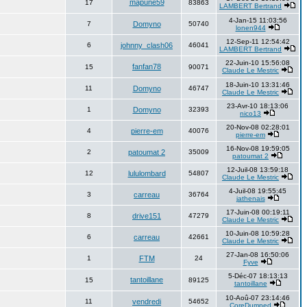
mapune59
17
83863
LAMBERT Bertrand
4-Jan-15 11:03:56
7
Domyno
50740
lonen944
12-Sep-11 12:54:42
6
johnny_clash06
46041
LAMBERT Bertrand
22-Juin-10 15:56:08
fanfan78
15
90071
Claude Le Mestric
18-Juin-10 13:31:46
11
Domyno
46747
Claude Le Mestric
23-Avr-10 18:13:06
1
Domyno
32393
nico13
20-Nov-08 02:28:01
4
pierre-em
40076
pierre-em
16-Nov-08 19:59:05
2
patoumat 2
35009
patoumat 2
12-Juil-08 13:59:18
12
lululombard
54807
Claude Le Mestric
4-Juil-08 19:55:45
3
carreau
36764
jathenais
17-Juin-08 00:19:11
8
drive151
47279
Claude Le Mestric
10-Juin-08 10:59:28
6
carreau
42661
Claude Le Mestric
27-Jan-08 16:50:06
1
FTM
24
Fyve
5-Déc-07 18:13:13
tantoillane
15
89125
tantoillane
10-Aoû-07 23:14:46
11
vendredi
54652
CoreDumped