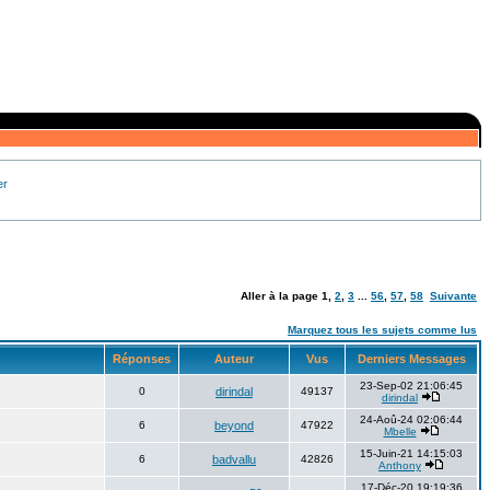
er
Aller à la page
1
,
2
,
3
...
56
,
57
,
58
Suivante
Marquez tous les sujets comme lus
Réponses
Auteur
Vus
Derniers Messages
23-Sep-02 21:06:45
0
dirindal
49137
dirindal
24-Aoû-24 02:06:44
6
beyond
47922
Mbelle
15-Juin-21 14:15:03
6
badvallu
42826
Anthony
17-Déc-20 19:19:36