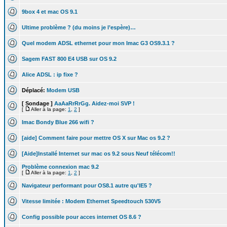
9box 4 et mac OS 9.1
Ultime problème ? (du moins je l’espère)…
Quel modem ADSL ethernet pour mon Imac G3 OS9.3.1 ?
Sagem FAST 800 E4 USB sur OS 9.2
Alice ADSL : ip fixe ?
Déplacé:
Modem USB
[ Sondage ]
AaAaRrRrGg. Aidez-moi SVP !
[
Aller à la page:
1
,
2
]
Imac Bondy Blue 266 wifi ?
[aide] Comment faire pour mettre OS X sur Mac os 9.2 ?
[Aide]Installé Internet sur mac os 9.2 sous Neuf télécom!!
Problème connexion mac 9.2
[
Aller à la page:
1
,
2
]
Navigateur performant pour OS8.1 autre qu'IE5 ?
Vitesse limitée : Modem Ethernet Speedtouch 530V5
Config possible pour acces internet OS 8.6 ?