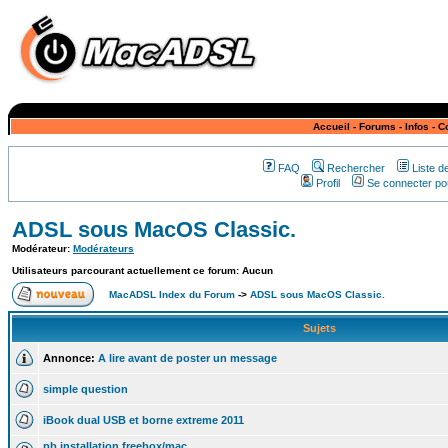
Accueil
-
Forums
-
Infos
-
C
FAQ
Rechercher
Liste 
Profil
Se connecter pou
ADSL sous MacOS Classic.
Modérateur:
Modérateurs
Utilisateurs parcourant actuellement ce forum: Aucun
MacADSL Index du Forum
->
ADSL sous MacOS Classic.
Sujets
Annonce:
A lire avant de poster un message
simple question
iBook dual USB et borne extreme 2011
pb installation freebox/mac