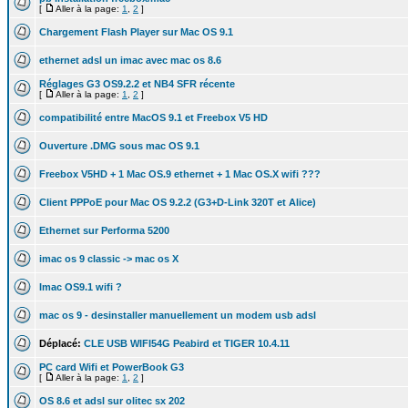
[
Aller à la page:
1
,
2
]
Chargement Flash Player sur Mac OS 9.1
ethernet adsl un imac avec mac os 8.6
Réglages G3 OS9.2.2 et NB4 SFR récente
[
Aller à la page:
1
,
2
]
compatibilité entre MacOS 9.1 et Freebox V5 HD
Ouverture .DMG sous mac OS 9.1
Freebox V5HD + 1 Mac OS.9 ethernet + 1 Mac OS.X wifi ???
Client PPPoE pour Mac OS 9.2.2 (G3+D-Link 320T et Alice)
Ethernet sur Performa 5200
imac os 9 classic -> mac os X
Imac OS9.1 wifi ?
mac os 9 - desinstaller manuellement un modem usb adsl
Déplacé:
CLE USB WIFI54G Peabird et TIGER 10.4.11
PC card Wifi et PowerBook G3
[
Aller à la page:
1
,
2
]
OS 8.6 et adsl sur olitec sx 202