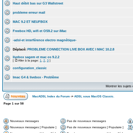
Haut débit bas sur G3 Wallstreet
probleme erreur mail
MAC 9.2 ET NEUFBOX
Freebox HD, wifi et OS9.2 sur iMac
-adsl-et interférence electro magnétique-
Déplacé:
PROBLEME CONNECTION LIVE BOX AVEC I MAC 10.2.8
livebox sagem et mac os 9.2.2
[
Aller à la page:
1
,
2
,
3
]
configuration_classic
Imac G4 & livebox - Problème
Montrer les sujets
MacADSL Index du Forum
->
ADSL sous MacOS Classic.
Page
1
sur
58
Nouveaux messages
Pas de nouveaux messages
Nouveaux messages [ Populaire ]
Pas de nouveaux messages [ Populaire ]