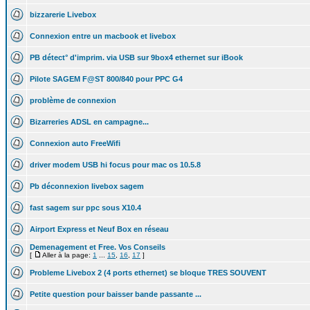
bizzarerie Livebox
Connexion entre un macbook et livebox
PB détect° d'imprim. via USB sur 9box4 ethernet sur iBook
Pilote SAGEM F@ST 800/840 pour PPC G4
problème de connexion
Bizarreries ADSL en campagne...
Connexion auto FreeWifi
driver modem USB hi focus pour mac os 10.5.8
Pb déconnexion livebox sagem
fast sagem sur ppc sous X10.4
Airport Express et Neuf Box en réseau
Demenagement et Free. Vos Conseils
[
Aller à la page:
1
...
15
,
16
,
17
]
Probleme Livebox 2 (4 ports ethernet) se bloque TRES SOUVENT
Petite question pour baisser bande passante ...