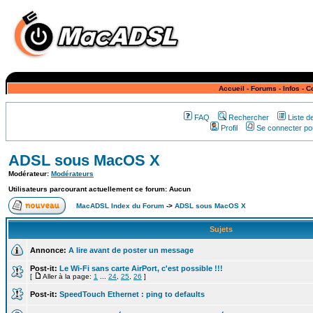
Accueil
-
Forums
-
Infos
-
C
FAQ
Rechercher
Liste 
Profil
Se connecter pou
ADSL sous MacOS X
Modérateur:
Modérateurs
Utilisateurs parcourant actuellement ce forum: Aucun
MacADSL Index du Forum
->
ADSL sous MacOS X
Sujets
Annonce:
A lire avant de poster un message
Post-it:
Le Wi-Fi sans carte AirPort, c'est possible !!!
[
Aller à la page:
1
...
24
,
25
,
26
]
Post-it:
SpeedTouch Ethernet : ping to defaults