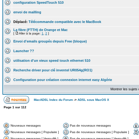
configuration SpeedTouch 510
envoi de mailling
Déplacé:
Télécommande compatible avec le MacBook
La fibre (FTTH) de Orange et Mac
[
Aller à la page:
1
,
2
]
Envoi d'emails groupés depuis Free (bloque)
Launcher ??
utilisation d'un vieux speed touch ethernet 510
Recherche driver pour clé inventel UR054g(RO1)
Configuration pour création connexion internet easy Algérie
Montrer les sujets
MacADSL Index du Forum
->
ADSL sous MacOS X
Page
1
sur
112
Nouveaux messages
Pas de nouveaux messages
Nouveaux messages [ Populaire ]
Pas de nouveaux messages [ Populaire ]
Nouveaux messages [ Verrouillé ]
Pas de nouveaux messages [ Verrouillé ]