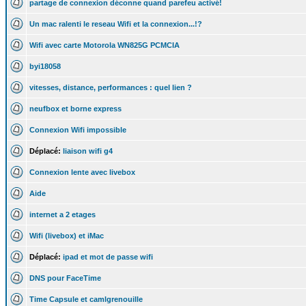
partage de connexion déconne quand parefeu activé!
Un mac ralenti le reseau Wifi et la connexion...!?
Wifi avec carte Motorola WN825G PCMCIA
byi18058
vitesses, distance, performances : quel lien ?
neufbox et borne express
Connexion Wifi impossible
Déplacé:
liaison wifi g4
Connexion lente avec livebox
Aide
internet a 2 etages
Wifi (livebox) et iMac
Déplacé:
ipad et mot de passe wifi
DNS pour FaceTime
Time Capsule et camlgrenouille