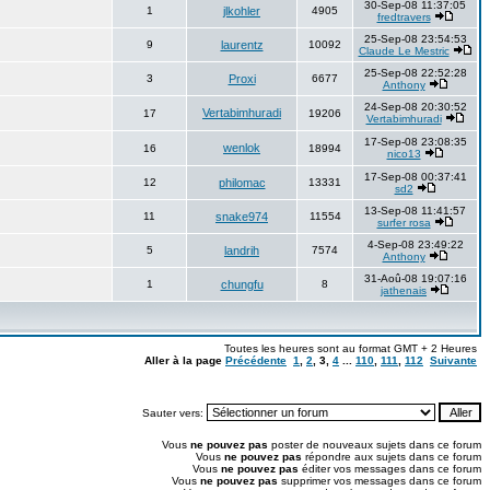
30-Sep-08 11:37:05
1
jlkohler
4905
fredtravers
25-Sep-08 23:54:53
9
laurentz
10092
Claude Le Mestric
25-Sep-08 22:52:28
3
Proxi
6677
Anthony
24-Sep-08 20:30:52
Vertabimhuradi
17
19206
Vertabimhuradi
17-Sep-08 23:08:35
wenlok
16
18994
nico13
17-Sep-08 00:37:41
12
philomac
13331
sd2
13-Sep-08 11:41:57
11
snake974
11554
surfer rosa
4-Sep-08 23:49:22
5
landrih
7574
Anthony
31-Aoû-08 19:07:16
1
chungfu
8
jathenais
Toutes les heures sont au format GMT + 2 Heures
Aller à la page
Précédente
1
,
2
,
3
,
4
...
110
,
111
,
112
Suivante
Sauter vers:
Vous
ne pouvez pas
poster de nouveaux sujets dans ce forum
Vous
ne pouvez pas
répondre aux sujets dans ce forum
Vous
ne pouvez pas
éditer vos messages dans ce forum
Vous
ne pouvez pas
supprimer vos messages dans ce forum