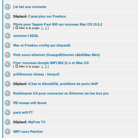
j'ai fait une connerie
Déplacé:
Canal plus sur Freebox
Pilote pour Sagem Fast 800 sur nouveau Mac OS 10.5.2
[
Aller à la page:
1
,
2
]
remettre l'ADSL
Mac et Freebox config qui disparaît
Petit souci ethernet (Orange/Ethernet câblé/Mac Mini)
Free: nouveau dongle WIFI 802.11 n et iMac G5
[
Aller à la page:
1
,
2
]
préférences réseau : bloqué!
Déplacé:
iChat et AliceADSL problème de ports VoIP
Redémarrer G4 pour connecter en Ethernet via live box pro
PB reseau wifi ibook
pack wifi FT
Déplacé:
MyFree TV
WIFI sous Panther