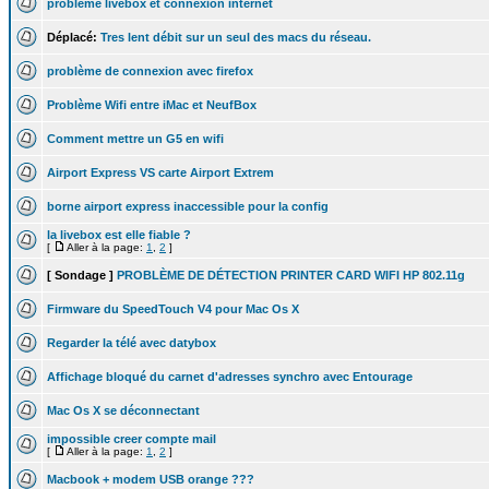
probleme livebox et connexion internet
Déplacé:
Tres lent débit sur un seul des macs du réseau.
problème de connexion avec firefox
Problème Wifi entre iMac et NeufBox
Comment mettre un G5 en wifi
Airport Express VS carte Airport Extrem
borne airport express inaccessible pour la config
la livebox est elle fiable ?
[
Aller à la page:
1
,
2
]
[ Sondage ]
PROBLÈME DE DÉTECTION PRINTER CARD WIFI HP 802.11g
Firmware du SpeedTouch V4 pour Mac Os X
Regarder la télé avec datybox
Affichage bloqué du carnet d'adresses synchro avec Entourage
Mac Os X se déconnectant
impossible creer compte mail
[
Aller à la page:
1
,
2
]
Macbook + modem USB orange ???