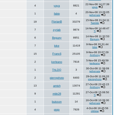
22-Nov-08 14:27:39
4
yaya
8821
yaya
20-Nov-08 13:26:05
1
fabio
4
jathenais
15-Nov-08 21:04:11
FlorianB
19
33279
Twinkle
14-Nov-08 14:48:47
7
zyriab
9874
Ti
14-Nov-08 11:32:53
6
Beguey
8951
Beguey
9-Nov-08 20:31:44
7
loke
11419
loke
9-Nov-08 20:07:29
Franc6
15
25105
Anthony
5-Nov-08 15:49:59
2
kerleano
7816
kerleano
30-Oct-08 11:39:09
1
ThLDQ
3
jathenais
29-Oct-08 11:09:33
2
pierrephoto
6493
pierrephoto
27-Oct-08 23:45:15
13
amish
13074
Anthony
27-Oct-08 15:08:50
9
mbk28
11291
Ti
16-Oct-08 10:39:30
1
buisson
14
jathenais
4-Oct-08 19:45:56
4
piojo
7926
oldstar