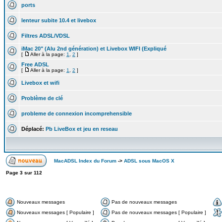
ports
lenteur subite 10.4 et livebox
Filtres ADSL/VDSL
iMac 20" (Alu 2nd génération) et Livebox WIFI (Expliqué
[
Aller à la page:
1
,
2
]
Free ADSL
[
Aller à la page:
1
,
2
]
Livebox et wifi
Problème de clé
probleme de connexion incomprehensible
Déplacé:
Pb LiveBox et jeu en reseau
MacADSL Index du Forum
->
ADSL sous MacOS X
Page
3
sur
112
Nouveaux messages
Pas de nouveaux messages
Nouveaux messages [ Populaire ]
Pas de nouveaux messages [ Populaire ]