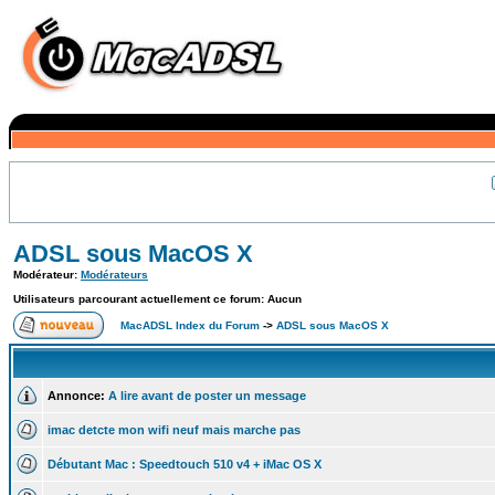
ADSL sous MacOS X
Modérateur:
Modérateurs
Utilisateurs parcourant actuellement ce forum: Aucun
MacADSL Index du Forum
->
ADSL sous MacOS X
Annonce:
A lire avant de poster un message
imac detcte mon wifi neuf mais marche pas
Débutant Mac : Speedtouch 510 v4 + iMac OS X