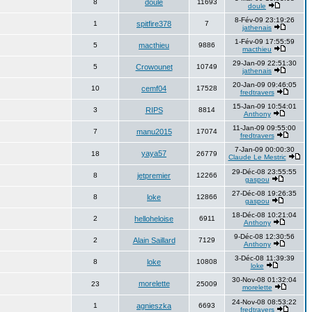
8
doule
11693
doule
8-Fév-09 23:19:26
1
spitfire378
7
jathenais
1-Fév-09 17:55:59
5
macthieu
9886
macthieu
29-Jan-09 22:51:30
5
Crowounet
10749
jathenais
20-Jan-09 09:46:05
10
cemf04
17528
fredtravers
15-Jan-09 10:54:01
3
RIPS
8814
Anthony
11-Jan-09 09:55:00
7
manu2015
17074
fredtravers
7-Jan-09 00:00:30
yaya57
18
26779
Claude Le Mestric
29-Déc-08 23:55:55
8
jetpremier
12266
gaspou
27-Déc-08 19:26:35
8
loke
12866
gaspou
18-Déc-08 10:21:04
2
helloheloise
6911
Anthony
9-Déc-08 12:30:56
2
Alain Saillard
7129
Anthony
3-Déc-08 11:39:39
8
loke
10808
loke
30-Nov-08 01:32:04
morelette
23
25009
morelette
24-Nov-08 08:53:22
1
agnieszka
6693
fredtravers