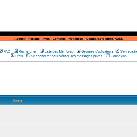
Accueil
-
Forums
-
Infos
-
Contacts
-
Netiquette
-
Comparatifs offres ADSL
FAQ
Rechercher
Liste des Membres
Groupes d'utilisateurs
S'enregistr
Profil
Se connecter pour vérifier ses messages privés
Connexion
Sujets