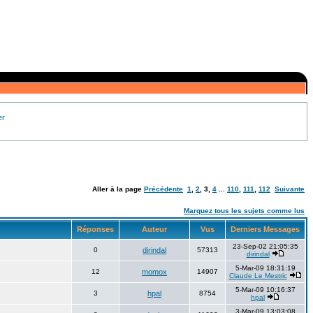
er
Aller à la page
Précédente
1
,
2
,
3
,
4
...
110
,
111
,
112
Suivante
Marquez tous les sujets comme lus
Réponses
Auteur
Vus
Derniers Messages
23-Sep-02 21:05:35
0
dirindal
57313
dirindal
5-Mar-09 18:31:19
12
momox
14907
Claude Le Mestric
5-Mar-09 10:16:37
3
hpal
8754
hpal
3-Mar-09 13:03:08