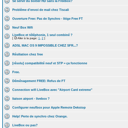
Se servir du boitier HD sans la Freebox?
Problème d'envoi de mail chez Tiscali
Ouverture Free: Pas de Synchro - litige Free FT
Neuf Box Wifi
LiveBox et téléphonie, 1 seul combiné ?
[
Aller à la page:
1
,
2
]
ADSL MAC OS 9 IMPOSSIBLE CHEZ SFR...?
Résiliation chez free
[résolu] compatibilité neuf et STP = ça fonctionne
Free.
Déménagement FREE: Refus de FT
Connection wifi LiveBox avec "Airport Card extreme"
liaison airport - livebox ?
Configurer neufbox pour Apple Remote Dekstop
Help! Perte de synchro chez Orange.
LiveBox ou pas?