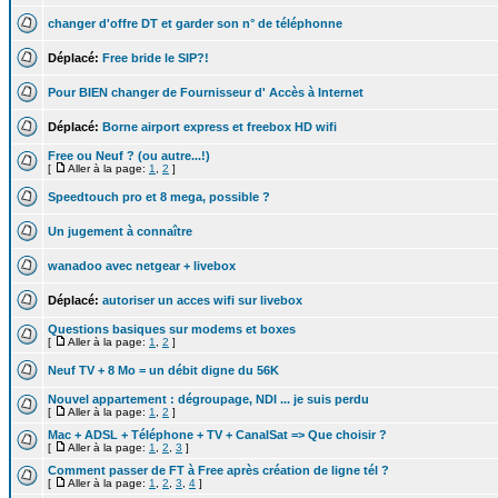
changer d'offre DT et garder son n° de téléphonne
Déplacé:
Free bride le SIP?!
Pour BIEN changer de Fournisseur d' Accès à Internet
Déplacé:
Borne airport express et freebox HD wifi
Free ou Neuf ? (ou autre...!)
[
Aller à la page:
1
,
2
]
Speedtouch pro et 8 mega, possible ?
Un jugement à connaître
wanadoo avec netgear + livebox
Déplacé:
autoriser un acces wifi sur livebox
Questions basiques sur modems et boxes
[
Aller à la page:
1
,
2
]
Neuf TV + 8 Mo = un débit digne du 56K
Nouvel appartement : dégroupage, NDI ... je suis perdu
[
Aller à la page:
1
,
2
]
Mac + ADSL + Téléphone + TV + CanalSat => Que choisir ?
[
Aller à la page:
1
,
2
,
3
]
Comment passer de FT à Free après création de ligne tél ?
[
Aller à la page:
1
,
2
,
3
,
4
]