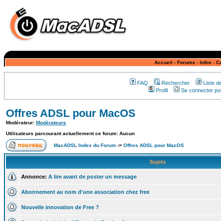
Accueil
-
Forums
-
Infos
-
C
FAQ
Rechercher
Liste 
Profil
Se connecter pou
Offres ADSL pour MacOS
Modérateur:
Modérateurs
Utilisateurs parcourant actuellement ce forum: Aucun
MacADSL Index du Forum
->
Offres ADSL pour MacOS
Sujets
Annonce:
A lire avant de poster un message
Abonnement au nom d'une association chez free
Nouvelle innovation de Free ?