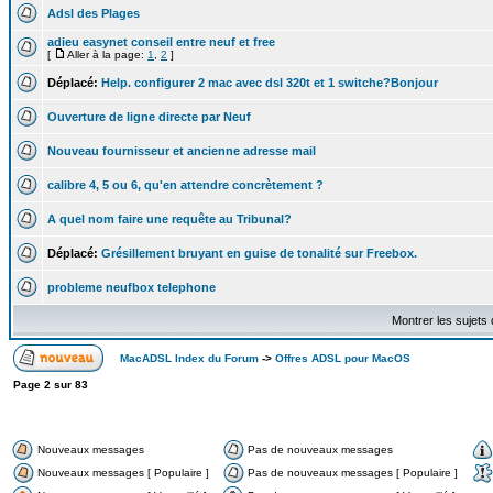
Adsl des Plages
adieu easynet conseil entre neuf et free
[
Aller à la page:
1
,
2
]
Déplacé:
Help. configurer 2 mac avec dsl 320t et 1 switche?Bonjour
Ouverture de ligne directe par Neuf
Nouveau fournisseur et ancienne adresse mail
calibre 4, 5 ou 6, qu'en attendre concrètement ?
A quel nom faire une requête au Tribunal?
Déplacé:
Grésillement bruyant en guise de tonalité sur Freebox.
probleme neufbox telephone
Montrer les sujets
MacADSL Index du Forum
->
Offres ADSL pour MacOS
Page
2
sur
83
Nouveaux messages
Pas de nouveaux messages
Nouveaux messages [ Populaire ]
Pas de nouveaux messages [ Populaire ]