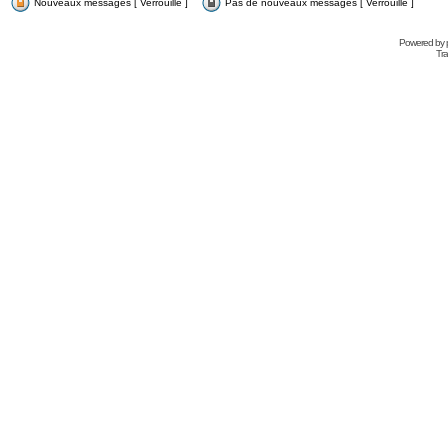
Nouveaux messages [ Verrouillé ]
Pas de nouveaux messages [ Verrouillé ]
Powered by
Tra