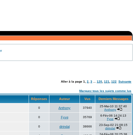
er
Aller à la page
1
,
2
,
3
...
120
,
121
,
122
Suivante
Marquez tous les sujets comme lus
Réponses
Auteur
Vus
Derniers Messages
25-Mai-10 11:37:40
0
Anthony
37940
Anthony
6-Fév-06 14:24:13
0
Fyve
35769
Fyve
23-Sep-02 21:08:15
0
dirindal
38666
dirindal
24-Fév-08 20:25:38