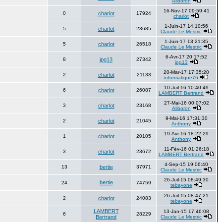
Aliboron
16-Nov-17 09:59:41
0
charlot
17924
charlot
1-Juin-17 14:10:56
5
charlot
23685
Claude Le Mestric
1-Juin-17 13:21:35
5
charlot
26518
Claude Le Mestric
6-Avr-17 20:17:52
8
jpg13
27342
jpg13
20-Mar-17 17:35:20
2
charlot
21133
informatique76
10-Juil-16 10:40:49
6
charlot
26087
LAMBERT Bertrand
27-Mai-16 00:07:02
3
charlot
23168
Aliboron
9-Mai-16 17:31:30
2
charlot
21045
Anthony
19-Avr-16 18:22:29
1
charlot
20105
Anthony
11-Fév-16 01:26:18
3
charlot
23672
LAMBERT Bertrand
4-Sep-15 19:06:40
13
bertie
37971
Claude Le Mestric
26-Juil-15 08:49:30
bertie
24
74759
tebayone
26-Juil-15 08:47:21
2
charlot
24083
tebayone
LAMBERT
13-Jan-15 17:46:08
6
28229
Bertrand
Claude Le Mestric