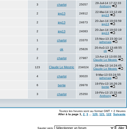
29-Juil-14 17:22:33
3
charlot
25057
Anthony
22-Mai-14 13:12:49
2
jpg13
24912
jpg13
20-Jan-14 19:03:59
2
jpg13
24673
jpg13
20-Jan-14 19:02:19
2
jpg13
24083
jpg13
15-Nov-13 23:30:14
1
charlot
23370
jathenais
20-Aoû-13 13:48:55
2
ok
25826
ok
13-Avr-13 13:00:38
2
charlot
27987
Claude Le Mestric
26-Mar-13 14:24:45
Claude Le Mestric
123
234024
Claude Le Mestric
9-Mar-13 03:24:55
4
charlot
30020
jathenais
19-Fév-13 16:26:26
6
bertie
29978
bertie
19-Fév-13 15:33:48
3
charlot
25350
Anthony
Toutes les heures sont au format GMT + 2 Heures
Aller à la page
1
,
2
,
3
...
120
,
121
,
122
Suivante
Sauter vers: