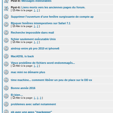
Post-it:
Messages indésirables
Post-it:
Liens morts vers les anciennes pages du forum.
[
Aller à la page:
1
,
2
]
Supprimer l'ouverture d'une fenêtre surgissante de compte ap
Bloquer fenêtres intempestives sur Safari 7.1
[
Aller à la page:
1
,
2
]
Recherche impossible dans mail
fichier seulement exécutable Unix
[
Aller à la page:
1
,
2
]
airdrop entre pb pro 2010 et iphone6
MacADSL is back
Vieux problème de fichiers word endommagés...
[
Aller à la page:
1
,
2
]
mac mini ne démarre plus
time machine... comment libérer un peu de place sur le DD ex
Bonne année 2016
Et bien…
[
Aller à la page:
1
,
2
,
3
]
problemes avec safari notamment
pb avec une apps "mackeeper"