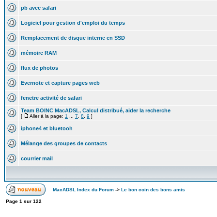
pb avec safari
Logiciel pour gestion d'emploi du temps
Remplacement de disque interne en SSD
mémoire RAM
flux de photos
Evernote et capture pages web
fenetre activité de safari
Team BOINC MacADSL, Calcul distribué, aider la recherche
[
Aller à la page:
1
...
7
,
8
,
9
]
iphone4 et bluetooh
Mélange des groupes de contacts
courrier mail
MacADSL Index du Forum
->
Le bon coin des bons amis
Page
1
sur
122