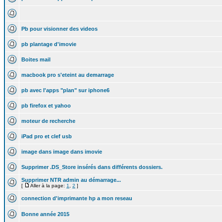
Pb pour visionner des videos
pb plantage d'imovie
Boites mail
macbook pro s'eteint au demarrage
pb avec l'apps "plan" sur iphone6
pb firefox et yahoo
moteur de recherche
iPad pro et clef usb
image dans image dans imovie
Supprimer .DS_Store insérés dans différents dossiers.
Supprimer NTR admin au démarrage...
[
Aller à la page:
1
,
2
]
connection d'imprimante hp a mon reseau
Bonne année 2015