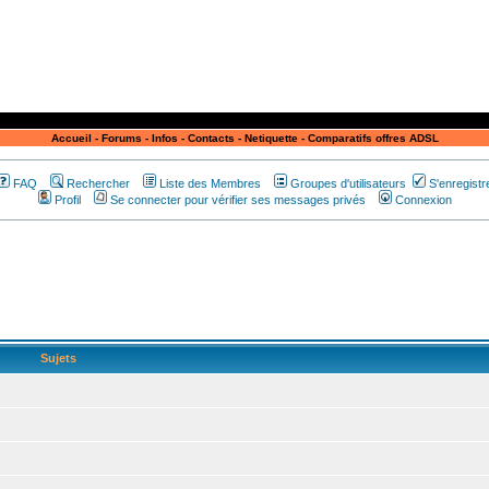
Accueil
-
Forums
-
Infos
-
Contacts
-
Netiquette
-
Comparatifs offres ADSL
FAQ
Rechercher
Liste des Membres
Groupes d'utilisateurs
S'enregistr
Profil
Se connecter pour vérifier ses messages privés
Connexion
Sujets