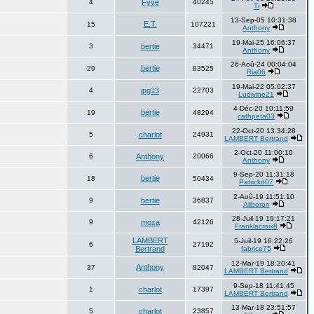
4
Fyve
40245
Ti
13-Sep-05 10:31:38
E.T.
15
107221
Anthony
19-Mai-25 16:06:37
3
bertie
34471
Anthony
26-Aoû-24 00:04:04
bertie
29
83525
Ria06
19-Mai-22 05:02:37
4
jpg13
22703
Ludivine21
4-Déc-20 10:11:59
bertie
19
48294
cathpeta03
22-Oct-20 13:34:28
5
charlot
24931
LAMBERT Bertrand
2-Oct-20 11:00:10
6
Anthony
20066
Anthony
9-Sep-20 11:31:18
bertie
18
50434
Patrickd07
2-Aoû-19 11:51:10
9
bertie
36837
Aliboron
28-Juil-19 19:17:21
9
moza
42126
Franklacroix8
LAMBERT
5-Juil-19 16:22:26
6
27192
Bertrand
fabrice75
12-Mar-19 18:20:41
Anthony
37
82047
LAMBERT Bertrand
9-Sep-18 11:41:45
1
charlot
17397
LAMBERT Bertrand
13-Mar-18 23:51:57
5
charlot
23857