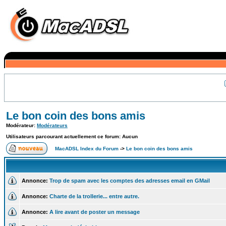
Le bon coin des bons amis
Modérateur:
Modérateurs
Utilisateurs parcourant actuellement ce forum: Aucun
MacADSL Index du Forum
->
Le bon coin des bons amis
Annonce:
Trop de spam avec les comptes des adresses email en GMail
Annonce:
Charte de la trollerie... entre autre.
Annonce:
A lire avant de poster un message