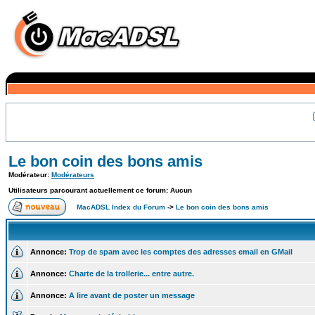
Le bon coin des bons amis
Modérateur:
Modérateurs
Utilisateurs parcourant actuellement ce forum: Aucun
MacADSL Index du Forum
->
Le bon coin des bons amis
Annonce:
Trop de spam avec les comptes des adresses email en GMail
Annonce:
Charte de la trollerie... entre autre.
Annonce:
A lire avant de poster un message