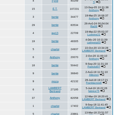
4
Fyve
40249
Ti
13-Sep-05 10:31:38
E.T.
15
107231
Anthony
19-Mai-25 16:06:37
3
bertie
34477
Anthony
26-Aoû-24 00:04:04
bertie
29
83534
Ria06
19-Mai-22 05:02:37
4
jpg13
22709
Ludivine21
4-Déc-20 10:11:59
bertie
19
48305
cathpeta03
22-Oct-20 13:34:28
5
charlot
24937
LAMBERT Bertrand
2-Oct-20 11:00:10
6
Anthony
20070
Anthony
9-Sep-20 11:31:18
bertie
18
50442
Patrickd07
2-Aoû-19 11:51:10
9
bertie
36840
Aliboron
28-Juil-19 19:17:21
9
moza
42132
Franklacroix8
LAMBERT
5-Juil-19 16:22:26
6
27195
Bertrand
fabrice75
12-Mar-19 18:20:41
Anthony
37
82058
LAMBERT Bertrand
9-Sep-18 11:41:45
1
charlot
17402
LAMBERT Bertrand
13-Mar-18 23:51:57
5
charlot
23861