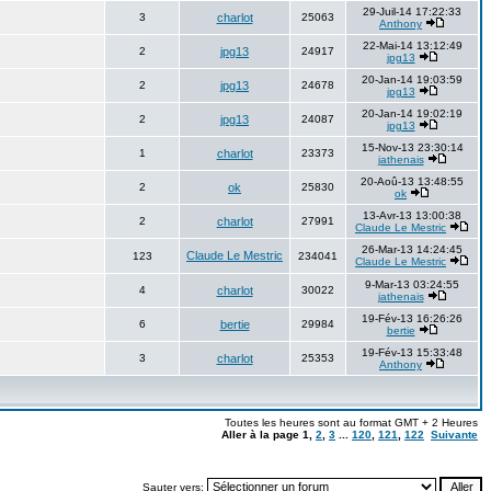
29-Juil-14 17:22:33
3
charlot
25063
Anthony
22-Mai-14 13:12:49
2
jpg13
24917
jpg13
20-Jan-14 19:03:59
2
jpg13
24678
jpg13
20-Jan-14 19:02:19
2
jpg13
24087
jpg13
15-Nov-13 23:30:14
1
charlot
23373
jathenais
20-Aoû-13 13:48:55
2
ok
25830
ok
13-Avr-13 13:00:38
2
charlot
27991
Claude Le Mestric
26-Mar-13 14:24:45
Claude Le Mestric
123
234041
Claude Le Mestric
9-Mar-13 03:24:55
4
charlot
30022
jathenais
19-Fév-13 16:26:26
6
bertie
29984
bertie
19-Fév-13 15:33:48
3
charlot
25353
Anthony
Toutes les heures sont au format GMT + 2 Heures
Aller à la page
1
,
2
,
3
...
120
,
121
,
122
Suivante
Sauter vers: