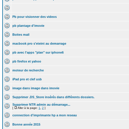
Pb pour visionner des videos
pb plantage d'imovie
Boites mail
macbook pro s'eteint au demarrage
pb avec l'apps "plan" sur iphone6
pb firefox et yahoo
moteur de recherche
iPad pro et clef usb
image dans image dans imovie
Supprimer .DS_Store insérés dans différents dossiers.
Supprimer NTR admin au démarrage...
[
Aller à la page:
1
,
2
]
connection d'imprimante hp a mon reseau
Bonne année 2015