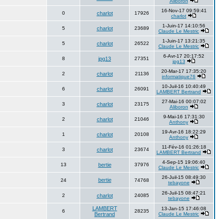
Aliboron
16-Nov-17 09:59:41
0
charlot
17926
charlot
1-Juin-17 14:10:56
5
charlot
23689
Claude Le Mestric
1-Juin-17 13:21:35
5
charlot
26522
Claude Le Mestric
6-Avr-17 20:17:52
8
jpg13
27351
jpg13
20-Mar-17 17:35:20
2
charlot
21136
informatique76
10-Juil-16 10:40:49
6
charlot
26091
LAMBERT Bertrand
27-Mai-16 00:07:02
3
charlot
23175
Aliboron
9-Mai-16 17:31:30
2
charlot
21046
Anthony
19-Avr-16 18:22:29
1
charlot
20108
Anthony
11-Fév-16 01:26:18
3
charlot
23674
LAMBERT Bertrand
4-Sep-15 19:06:40
13
bertie
37976
Claude Le Mestric
26-Juil-15 08:49:30
bertie
24
74768
tebayone
26-Juil-15 08:47:21
2
charlot
24085
tebayone
LAMBERT
13-Jan-15 17:46:08
6
28235
Bertrand
Claude Le Mestric