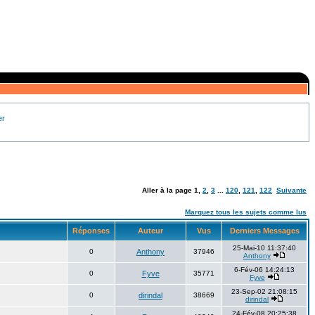
er
Aller à la page
1
,
2
,
3
...
120
,
121
,
122
Suivante
Marquez tous les sujets comme lus
Réponses
Auteur
Vus
Derniers Messages
25-Mai-10 11:37:40
0
Anthony
37946
Anthony
6-Fév-06 14:24:13
0
Fyve
35771
Fyve
23-Sep-02 21:08:15
0
dirindal
38669
dirindal
24-Fév-08 20:25:38