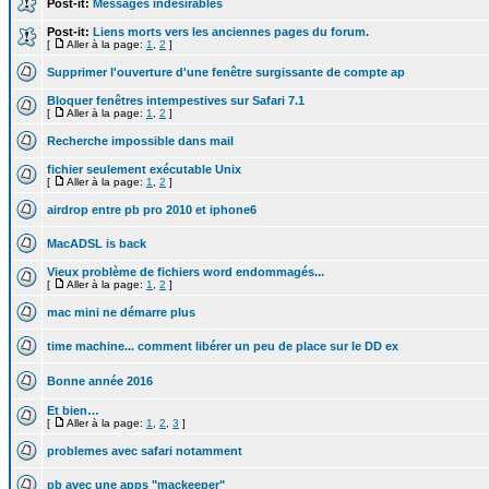
Post-it:
Messages indésirables
Post-it:
Liens morts vers les anciennes pages du forum.
[
Aller à la page:
1
,
2
]
Supprimer l'ouverture d'une fenêtre surgissante de compte ap
Bloquer fenêtres intempestives sur Safari 7.1
[
Aller à la page:
1
,
2
]
Recherche impossible dans mail
fichier seulement exécutable Unix
[
Aller à la page:
1
,
2
]
airdrop entre pb pro 2010 et iphone6
MacADSL is back
Vieux problème de fichiers word endommagés...
[
Aller à la page:
1
,
2
]
mac mini ne démarre plus
time machine... comment libérer un peu de place sur le DD ex
Bonne année 2016
Et bien…
[
Aller à la page:
1
,
2
,
3
]
problemes avec safari notamment
pb avec une apps "mackeeper"