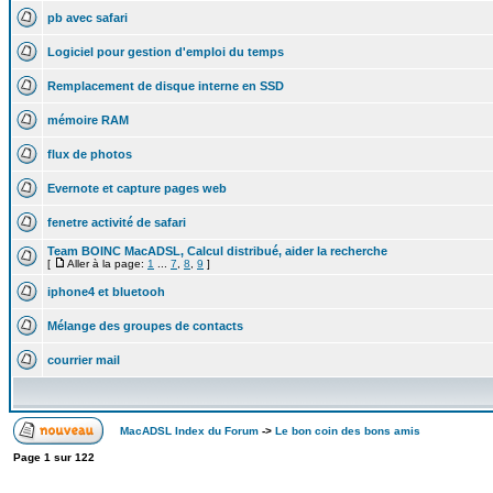
pb avec safari
Logiciel pour gestion d'emploi du temps
Remplacement de disque interne en SSD
mémoire RAM
flux de photos
Evernote et capture pages web
fenetre activité de safari
Team BOINC MacADSL, Calcul distribué, aider la recherche
[
Aller à la page:
1
...
7
,
8
,
9
]
iphone4 et bluetooh
Mélange des groupes de contacts
courrier mail
MacADSL Index du Forum
->
Le bon coin des bons amis
Page
1
sur
122