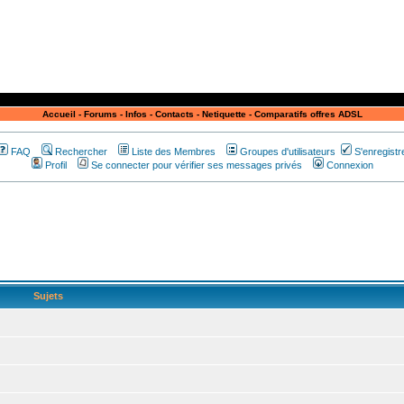
Accueil
-
Forums
-
Infos
-
Contacts
-
Netiquette
-
Comparatifs offres ADSL
FAQ
Rechercher
Liste des Membres
Groupes d'utilisateurs
S'enregistr
Profil
Se connecter pour vérifier ses messages privés
Connexion
Sujets